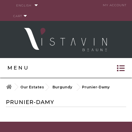
Cookies management panel
MY ACCOUNT
ENGLISH
CART
MENU
Our Estates
Burgundy
Prunier-Damy
PRUNIER-DAMY