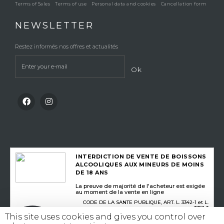
Terms of Sales
Terms of use
Personal data and cookies
Cancellation form
NEWSLETTER
Restez informés nos offres et actualités
Ok
INTERDICTION DE VENTE DE BOISSONS
ALCOOLIQUES AUX MINEURS DE MOINS
DE 18 ANS
La preuve de majorité de l'acheteur est exigée
au moment de la vente en ligne
CODE DE LA SANTE PUBLIQUE, ART. L. 3342-1 et L.
3353-3
This site uses cookies and gives you control over