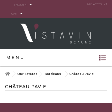
Cookies management panel
MY ACCOUNT
ENGLISH
CART
MENU
Our Estates
Bordeaux
Château Pavie
CHÂTEAU PAVIE