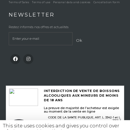
Terms of Sales
Terms of use
Personal data and cookies
Cancellation form
NEWSLETTER
Restez informés nos offres et actualités
Ok
INTERDICTION DE VENTE DE BOISSONS
ALCOOLIQUES AUX MINEURS DE MOINS
DE 18 ANS
La preuve de majorité de l'acheteur est exigée
au moment de la vente en ligne
CODE DE LA SANTE PUBLIQUE, ART. L. 3342-1 et L.
3353-3
This site uses cookies and gives you control over