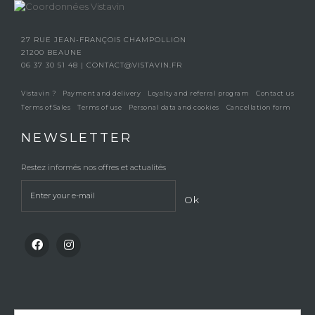
27 RUE JEAN-FRANÇOIS CHAMPOLLION
21200 BEAUNE
06 37 30 51 48
|
CONTACT@VISTAVIN.FR
Vistavin ?
Payment and delivery
Loyalty and referral program
Contact us
Terms of Sales
Terms of use
Personal data and cookies
Cancellation form
NEWSLETTER
Restez informés nos offres et actualités
Ok