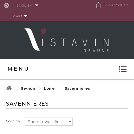
Cookies management panel
MY ACCOUNT
ENGLISH
CART
MENU
Region
Loire
Savennières
SAVENNIÈRES
Sort by :