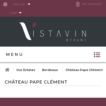
Cookies management panel
MY ACCOUNT
ENGLISH
CART
MENU
Our Estates
Bordeaux
Château Pape Clément
CHÂTEAU PAPE CLÉMENT