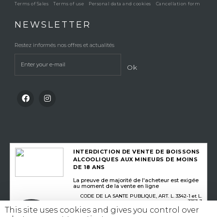
Terms of Sales
Terms of use
Personal data and cookies
Cancellation form
NEWSLETTER
Restez informés nos offres et actualités
Ok
INTERDICTION DE VENTE DE BOISSONS
ALCOOLIQUES AUX MINEURS DE MOINS
DE 18 ANS
La preuve de majorité de l'acheteur est exigée
au moment de la vente en ligne
CODE DE LA SANTE PUBLIQUE, ART. L. 3342-1 et L.
3353-3
This site uses cookies and gives you control over