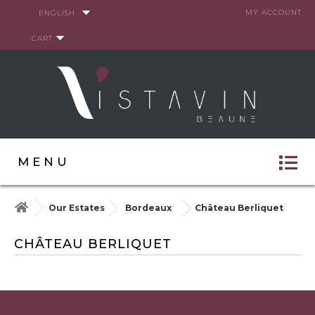
Cookies management panel
MY ACCOUNT
ENGLISH
CART
MENU
Our Estates
Bordeaux
Château Berliquet
CHÂTEAU BERLIQUET