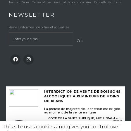
Terms of Sales
Terms of use
Personal data and cookies
Cancellation form
NEWSLETTER
Restez informés nos offres et actualités
Ok
INTERDICTION DE VENTE DE BOISSONS
ALCOOLIQUES AUX MINEURS DE MOINS
DE 18 ANS
La preuve de majorité de l'acheteur est exigée
au moment de la vente en ligne
CODE DE LA SANTE PUBLIQUE, ART. L. 3342-1 et L.
3353-3
This site uses cookies and gives you control over