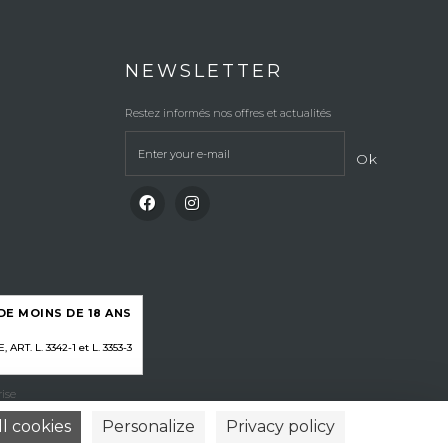
NEWSLETTER
Restez informés nos offres et actualités
Ok
E MOINS DE 18 ANS
RT. L. 3342-1 et L. 3353-3
ise
l cookies
Personalize
Privacy policy