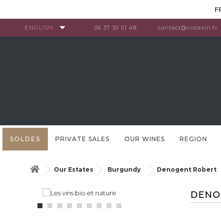
Cookies management panel
F
ENGLISH
06 37 30 51 48
contact@vistavin.fr
SOLDES
PRIVATE SALES
OUR WINES
REGION
Our Estates
Burgundy
Denogent Robert
DENO