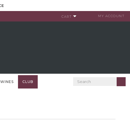
CE
MY ACCOUNT
CART
 WINES
CLUB