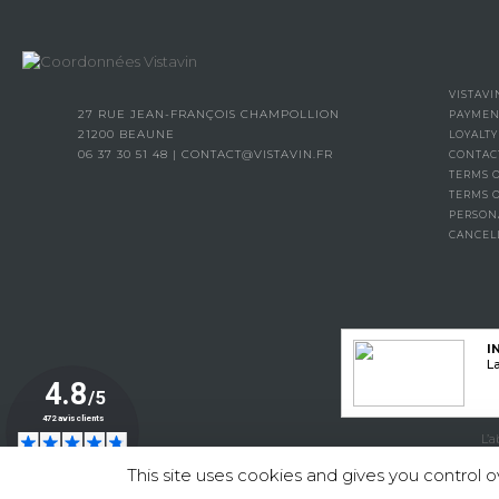
VISTAVI
27 RUE JEAN-FRANÇOIS CHAMPOLLION
PAYMEN
21200 BEAUNE
LOYALT
06 37 30 51 48
|
CONTACT@VISTAVIN.FR
CONTAC
TERMS O
TERMS 
PERSON
CANCEL
I
La
L’
This site uses cookies and gives you control 