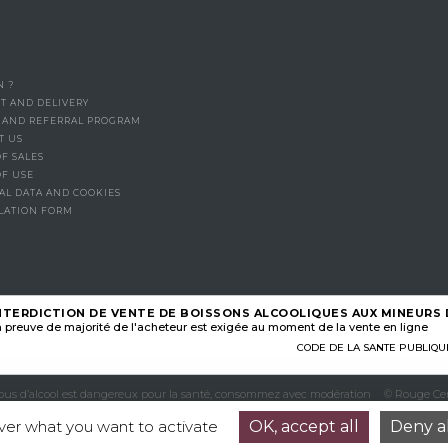
N ?
T AND DELIVERY
Y AND REFERRAL PROGRAM
T US
F SALES
OF USE
AL DATA AND COOKIES
LATION FORM
NTERDICTION DE VENTE DE BOISSONS ALCOOLIQUES AUX MINEURS D
 preuve de majorité de l'acheteur est exigée au moment de la vente en ligne
CODE DE LA SANTE PUBLIQUE, A
abus d’alcool est dangereux pour la santé, consommez avec modération
© Rouge Cer
over what you want to activate
OK, accept all
Deny al