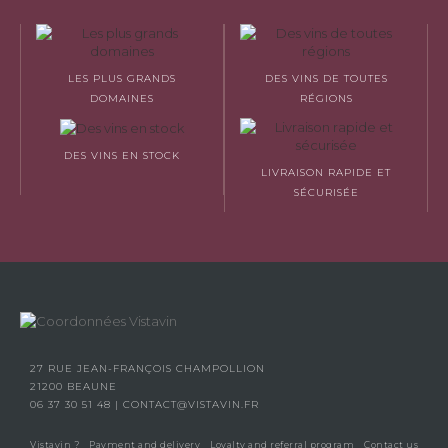
LES PLUS GRANDS
DES VINS DE TOUTES
DOMAINES
RÉGIONS
DES VINS EN STOCK
LIVRAISON RAPIDE ET
SÉCURISÉE
27 RUE JEAN-FRANÇOIS CHAMPOLLION
21200 BEAUNE
06 37 30 51 48
|
CONTACT@VISTAVIN.FR
Vistavin ?
Payment and delivery
Loyalty and referral program
Contact us