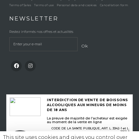
Terms of Sales
Terms of use
Personal data and cookies
Cancellation form
NEWSLETTER
Restez informés nos offres et actualités
Ok
INTERDICTION DE VENTE DE BOISSONS
ALCOOLIQUES AUX MINEURS DE MOINS
DE 18 ANS
La preuve de majorité de l'acheteur est exigée
au moment de la vente en ligne
CODE DE LA SANTE PUBLIQUE, ART. L. 3342-1 et L.
3353-3
This site uses cookies and gives you control over