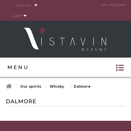
Cookies management panel
MY ACCOUNT
ENGLISH
CART
MENU
Our spirits
Whisky
Dalmore
DALMORE