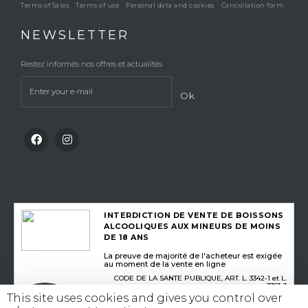
Terms of Sales
Terms of use
Personal data and cookies
Cancellation form
NEWSLETTER
Restez informés nos offres et actualités
Ok
INTERDICTION DE VENTE DE BOISSONS
ALCOOLIQUES AUX MINEURS DE MOINS
DE 18 ANS
La preuve de majorité de l'acheteur est exigée
au moment de la vente en ligne
CODE DE LA SANTE PUBLIQUE, ART. L. 3342-1 et L.
3353-3
This site uses cookies and gives you control over