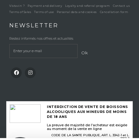
Vistavin ?
Payment and delivery
Loyalty and referral program
Contact us
Terms of Sales
Terms of use
Personal data and cookies
Cancellation form
NEWSLETTER
Restez informés nos offres et actualités
Ok
INTERDICTION DE VENTE DE BOISSONS
ALCOOLIQUES AUX MINEURS DE MOINS
DE 18 ANS
La preuve de majorité de l'acheteur est exigée
au moment de la vente en ligne
CODE DE LA SANTE PUBLIQUE, ART. L. 3342-1 et L.
3353-3