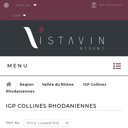
Cookies management panel
MY ACCOUNT
ENGLISH
CART
MENU
Region
Vallée du Rhône
IGP Collines
Rhodaniennes
IGP COLLINES RHODANIENNES
Sort by :