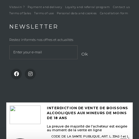
Vistavin ?
Payment and delivery
Loyalty and referral program
Contact us
Terms of Sales
Terms of use
Personal data and cookies
Cancellation form
NEWSLETTER
Restez informés nos offres et actualités
Ok
INTERDICTION DE VENTE DE BOISSONS
ALCOOLIQUES AUX MINEURS DE MOINS
DE 18 ANS
La preuve de majorité de l'acheteur est exigée
au moment de la vente en ligne
CODE DE LA SANTE PUBLIQUE, ART. L. 3342-1 et L.