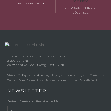
DES VINS EN STOCK
LIVRAISON RAPIDE ET
SÉCURISÉE
27 RUE JEAN-FRANÇOIS CHAMPOLLION
21200 BEAUNE
06 37 30 51 48
|
CONTACT@VISTAVIN.FR
Vistavin ?
Payment and delivery
Loyalty and referral program
Contact us
Terms of Sales
Terms of use
Personal data and cookies
Cancellation form
NEWSLETTER
Restez informés nos offres et actualités