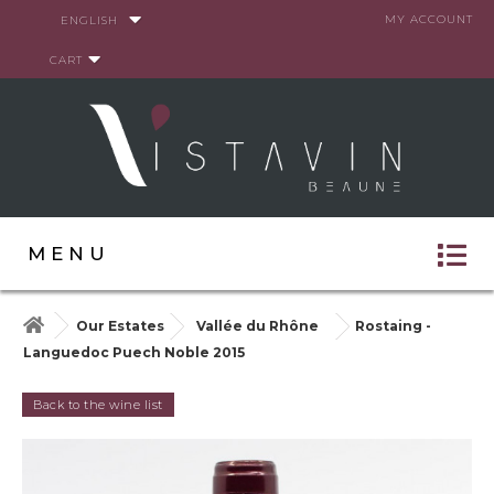
Cookies management panel
MY ACCOUNT
ENGLISH
CART
MENU
Our Estates
Vallée du Rhône
Rostaing -
Languedoc Puech Noble 2015
Back to the wine list