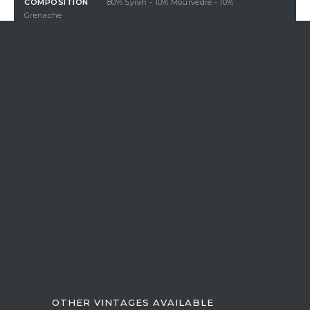
COMPOSITION
80% Syrah - 10% Mourvèdre - 10%
Grenache
DEGREE OF
ALCOHOL
14%
24,00 €
tax incl.
/ Bottle (75 cl)
QUANTITY
ADD TO CART
En achetant ce produit vous gagnerez
0,60 €
par bouteille
grâce à notre programme de fidélité. Votre panier totalisera
0,60
€
qui pourront être convertis en bon de réduction pour un
prochain achat.
If Vistavin does not deliver to your country, we invite
you to contact us at the following e-mail
address:
contact@vistavin.fr
OTHER VINTAGES AVAILABLE