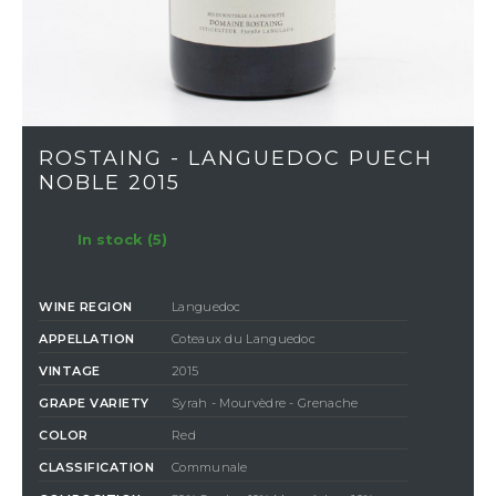
ROSTAING - LANGUEDOC PUECH
NOBLE 2015
In stock (5)
WINE REGION
Languedoc
APPELLATION
Coteaux du Languedoc
VINTAGE
2015
GRAPE VARIETY
Syrah - Mourvèdre - Grenache
COLOR
Red
CLASSIFICATION
Communale