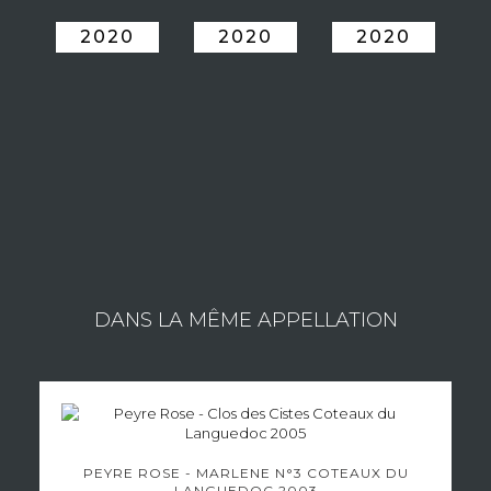
2020
2020
2020
ESTATE ROSTAING
Consult the wines of the estate
DANS LA MÊME APPELLATION
PEYRE ROSE - MARLENE N°3 COTEAUX DU
LANGUEDOC 2003