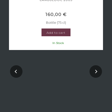
160,00 €
Bottle (75 cl)
Add to cart
In Stock