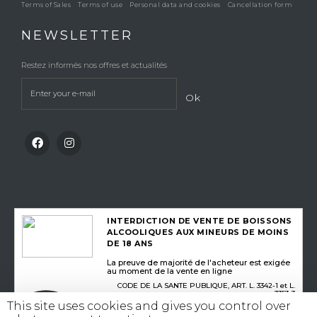
Terms of Sales
Terms of use
Personal data and cookies
Cancellation form
NEWSLETTER
Restez informés nos offres et actualités
Ok
INTERDICTION DE VENTE DE BOISSONS
ALCOOLIQUES AUX MINEURS DE MOINS
DE 18 ANS
La preuve de majorité de l'acheteur est exigée
au moment de la vente en ligne
CODE DE LA SANTE PUBLIQUE, ART. L. 3342-1 et L.
3353-3
This site uses cookies and gives you control over