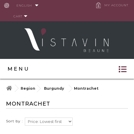
Cookies management panel
MY ACCOUNT
ENGLISH
CART
MENU
Region
Burgundy
Montrachet
MONTRACHET
Sort by :