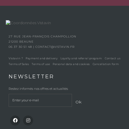
27 RUE JEAN-FRANÇOIS CHAMPOLLION
21200 BEAUNE
06 37 30 51 48
|
CONTACT@VISTAVIN.FR
Vistavin ?
Payment and delivery
Loyalty and referral program
Contact us
Terms of Sales
Terms of use
Personal data and cookies
Cancellation form
NEWSLETTER
Restez informés nos offres et actualités
Ok