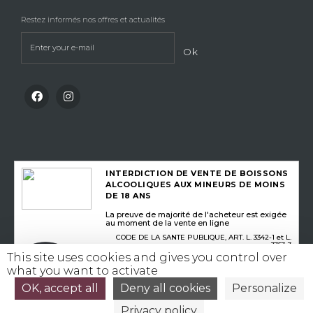
Restez informés nos offres et actualités
Ok
INTERDICTION DE VENTE DE BOISSONS
ALCOOLIQUES AUX MINEURS DE MOINS
DE 18 ANS
La preuve de majorité de l'acheteur est exigée
au moment de la vente en ligne
CODE DE LA SANTE PUBLIQUE, ART. L. 3342-1 et L.
3353-3
This site uses cookies and gives you control over
what you want to activate
L’abus d’alcool est dangereux pour la santé, consommez avec modération
©
OK, accept all
Deny all cookies
Personalize
Rouge Cerise
Privacy policy