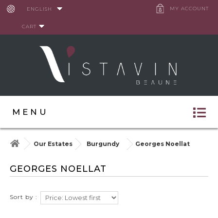
Cookies management panel
MY ACCOUNT
ENGLISH
CART
MENU
Our Estates
Burgundy
Georges Noellat
GEORGES NOELLAT
Sort by :