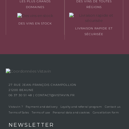
LES PLUS GRANDS
DES VINS DE TOUTES
DOMAINES
RÉGIONS
DES VINS EN STOCK
LIVRAISON RAPIDE ET
SÉCURISÉE
27 RUE JEAN-FRANÇOIS CHAMPOLLION
21200 BEAUNE
06 37 30 51 48
|
CONTACT@VISTAVIN.FR
Vistavin ?
Payment and delivery
Loyalty and referral program
Contact us
Terms of Sales
Terms of use
Personal data and cookies
Cancellation form
NEWSLETTER