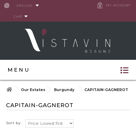
Cookies management panel
MY ACCOUNT
ENGLISH
CART
MENU
Our Estates
Burgundy
CAPITAIN-GAGNEROT
CAPITAIN-GAGNEROT
Sort by :