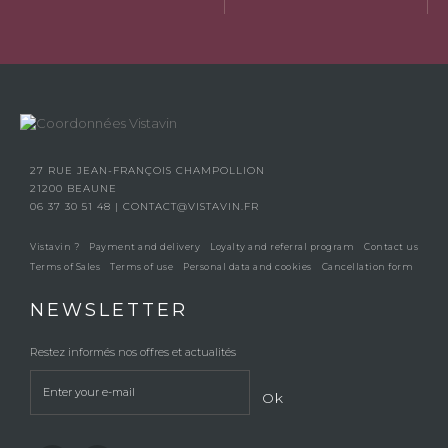
27 RUE JEAN-FRANÇOIS CHAMPOLLION
21200 BEAUNE
06 37 30 51 48
|
CONTACT@VISTAVIN.FR
Vistavin ?
Payment and delivery
Loyalty and referral program
Contact us
Terms of Sales
Terms of use
Personal data and cookies
Cancellation form
NEWSLETTER
Restez informés nos offres et actualités
Ok