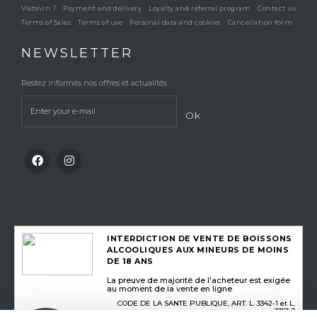
Vistavin ?
Payment and delivery
Loyalty and referral program
Contact us
Terms of Sales
Terms of use
Personal data and cookies
Cancellation form
NEWSLETTER
Restez informés nos offres et actualités
Ok
INTERDICTION DE VENTE DE BOISSONS
ALCOOLIQUES AUX MINEURS DE MOINS
DE 18 ANS
La preuve de majorité de l'acheteur est exigée
au moment de la vente en ligne
CODE DE LA SANTE PUBLIQUE, ART. L. 3342-1 et L.
3353-3