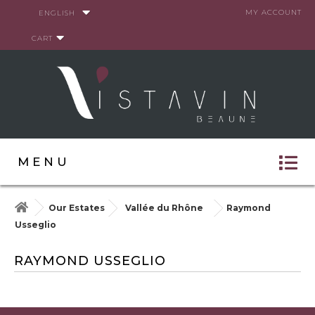
Cookies management panel
MY ACCOUNT
ENGLISH
CART
MENU
Our Estates
Vallée du Rhône
Raymond
Usseglio
RAYMOND USSEGLIO