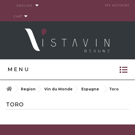
Cookies management panel
MY ACCOUNT
ENGLISH
CART
MENU
Region
Vin du Monde
Espagne
Toro
TORO