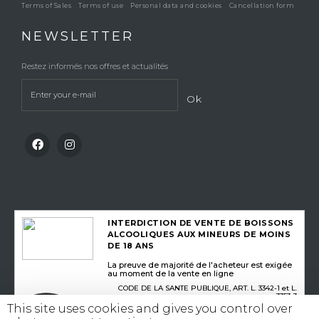
Terms of Sales
Terms of use
Personal data and cookies
Cancellation form
NEWSLETTER
Restez informés nos offres et actualités
Ok
INTERDICTION DE VENTE DE BOISSONS
ALCOOLIQUES AUX MINEURS DE MOINS
DE 18 ANS
La preuve de majorité de l'acheteur est exigée
au moment de la vente en ligne
CODE DE LA SANTE PUBLIQUE, ART. L. 3342-1 et L.
3353-3
This site uses cookies and gives you control over