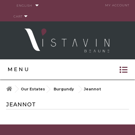
Cookies management panel
MY ACCOUNT
ENGLISH
CART
MENU
Our Estates
Burgundy
Jeannot
JEANNOT