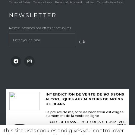
Terms of Sales
Terms of use
Personal data and cookies
Cancellation form
NEWSLETTER
Restez informés nos offres et actualités
Ok
INTERDICTION DE VENTE DE BOISSONS
ALCOOLIQUES AUX MINEURS DE MOINS
DE 18 ANS
La preuve de majorité de l'acheteur est exigée
au moment de la vente en ligne
CODE DE LA SANTE PUBLIQUE, ART. L. 3342-1 et L.
3353-3
This site uses cookies and gives you control over