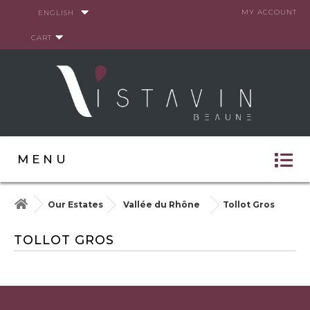
Cookies management panel
MY ACCOUNT
ENGLISH
CART
MENU
Our Estates
Vallée du Rhône
Tollot Gros
TOLLOT GROS