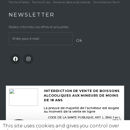
Terms of Sales
Terms of use
Personal data and cookies
Cancellation form
NEWSLETTER
Restez informés nos offres et actualités
Ok
INTERDICTION DE VENTE DE BOISSONS
ALCOOLIQUES AUX MINEURS DE MOINS
DE 18 ANS
La preuve de majorité de l'acheteur est exigée
au moment de la vente en ligne
CODE DE LA SANTE PUBLIQUE, ART. L. 3342-1 et L.
3353-3
This site uses cookies and gives you control over