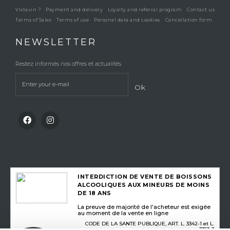
Vistavin ?
Payment and delivery
Loyalty and referral program
Contact us
Terms of Sales
Terms of use
Personal data and cookies
Cancellation form
NEWSLETTER
Restez informés nos offres et actualités
Ok
INTERDICTION DE VENTE DE BOISSONS
ALCOOLIQUES AUX MINEURS DE MOINS
DE 18 ANS
La preuve de majorité de l'acheteur est exigée
au moment de la vente en ligne
CODE DE LA SANTE PUBLIQUE, ART. L. 3342-1 et L.
3353-3