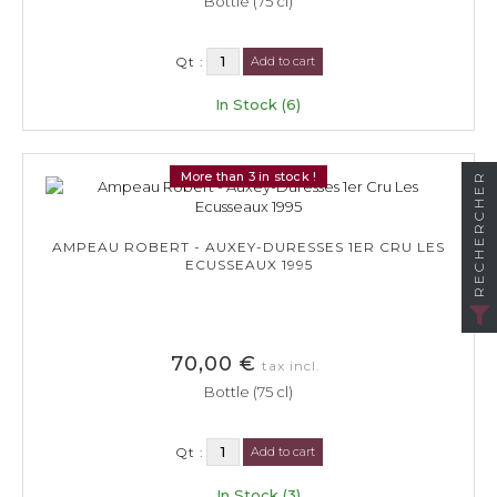
Bottle (75 cl)
Qt :
Add to cart
In Stock (6)
More than 3 in stock !
RECHERCHER
AMPEAU ROBERT - AUXEY-DURESSES 1ER CRU LES
ECUSSEAUX 1995
70,00 €
tax incl.
Bottle (75 cl)
Qt :
Add to cart
In Stock (3)