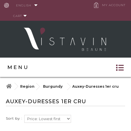
Cookies management panel
MY ACCOUNT
ENGLISH
CART
MENU
Region
Burgundy
Auxey-Duresses 1er cru
AUXEY-DURESSES 1ER CRU
Sort by :