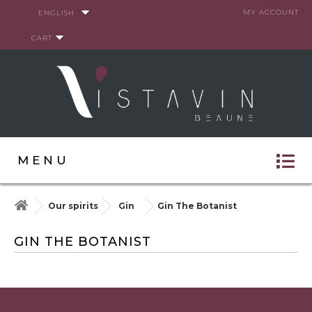
Cookies management panel
MY ACCOUNT
ENGLISH
CART
MENU
Our spirits
Gin
Gin The Botanist
GIN THE BOTANIST