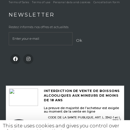
Terms of Sales
Terms of use
Personal data and cookies
Cancellation form
NEWSLETTER
Restez informés nos offres et actualités
Ok
INTERDICTION DE VENTE DE BOISSONS
ALCOOLIQUES AUX MINEURS DE MOINS
DE 18 ANS
La preuve de majorité de l'acheteur est exigée
au moment de la vente en ligne
CODE DE LA SANTE PUBLIQUE, ART. L. 3342-1 et L.
3353-3
This site uses cookies and gives you control over