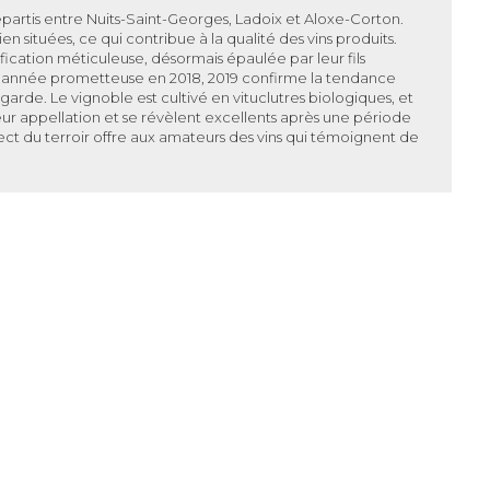
répartis entre Nuits-Saint-Georges, Ladoix et Aloxe-Corton.
n situées, ce qui contribue à la qualité des vins produits.
ification méticuleuse, désormais épaulée par leur fils
e année prometteuse en 2018, 2019 confirme la tendance
 garde. Le vignoble est cultivé en
vituclutres biologiques
, et
 de leur appellation et se révèlent excellents après une période
ect du terroir offre aux amateurs des vins qui témoignent de