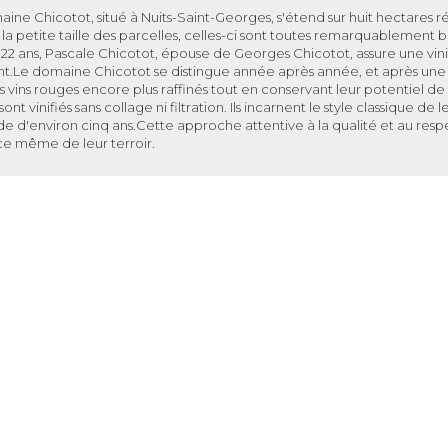
aine
Chicotot, situé à Nuits-Saint-Georges, s'étend sur huit hectares 
la petite taille des parcelles, celles-ci sont toutes remarquablement bie
22 ans, Pascale
Chicotot, épouse de Georges
Chicotot, assure une vin
t.Le domaine
Chicotot
se distingue année après année, et après un
s vins rouges encore plus raffinés tout en conservant leur potentiel de
s sont vinifiés sans collage ni filtration. Ils incarnent le style classique
e d'environ cinq ans.Cette approche attentive à la qualité et au resp
ce même de leur terroir.