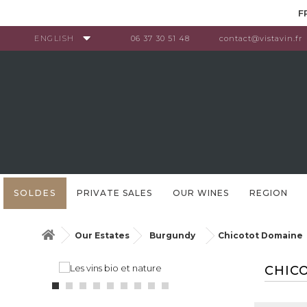
Cookies management panel
F
ENGLISH
06 37 30 51 48
contact@vistavin.fr
SOLDES
PRIVATE SALES
OUR WINES
REGION
Our Estates
Burgundy
Chicotot Domaine
CHIC