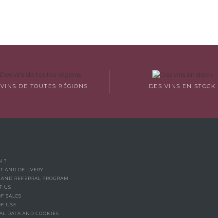
 VINS DE TOUTES RÉGIONS
DES VINS EN STOCK
N ?
T AND DELIVERY
Y AND REFERRAL PROGRAM
T US
F SALES
OF USE
AL DATA AND COOKIES