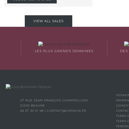
VIEW ALL SALES
LES PLUS GRANDS DOMAINES
DES
VISTAVI
27 RUE JEAN-FRANÇOIS CHAMPOLLION
PAYMEN
21200 BEAUNE
LOYALT
06 37 30 51 48
|
CONTACT@VISTAVIN.FR
CONTAC
TERMS O
TERMS 
PERSON