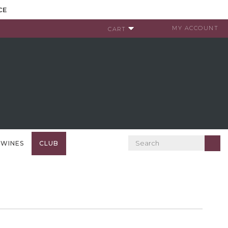
CE
MY ACCOUNT
CART
 WINES
CLUB