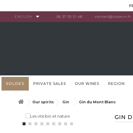
Cookies management panel
F
ENGLISH
06 37 30 51 48
contact@vistavin.fr
SOLDES
PRIVATE SALES
OUR WINES
REGION
Our spirits
Gin
Gin du Mont Blanc
GIN 