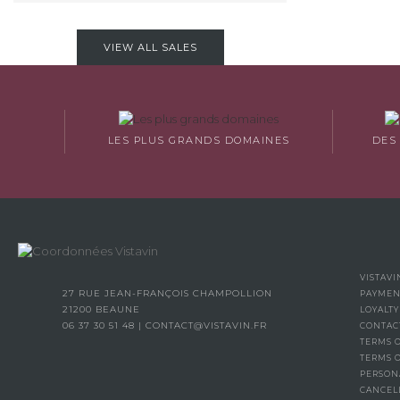
VIEW ALL SALES
LES PLUS GRANDS DOMAINES
DES
VISTAVI
27 RUE JEAN-FRANÇOIS CHAMPOLLION
PAYMEN
21200 BEAUNE
LOYALT
06 37 30 51 48
|
CONTACT@VISTAVIN.FR
CONTAC
TERMS O
TERMS 
PERSON
CANCEL