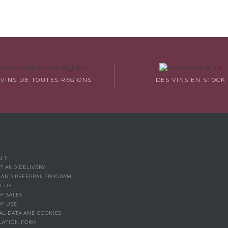
 VINS DE TOUTES RÉGIONS
DES VINS EN STOCK
N ?
T AND DELIVERY
Y AND REFERRAL PROGRAM
T US
F SALES
OF USE
AL DATA AND COOKIES
LATION FORM