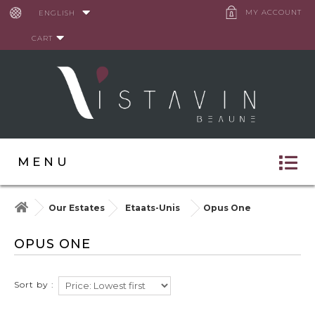
Cookies management panel
MY ACCOUNT
ENGLISH
CART
MENU
Our Estates
Etaats-Unis
Opus One
OPUS ONE
Sort by :