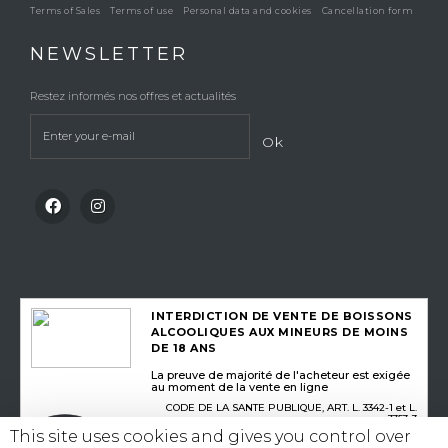
Terms of Sales
Terms of use
Personal data and cookies
Cancellation form
NEWSLETTER
Restez informés nos offres et actualités
Ok
INTERDICTION DE VENTE DE BOISSONS
ALCOOLIQUES AUX MINEURS DE MOINS
DE 18 ANS
La preuve de majorité de l'acheteur est exigée
au moment de la vente en ligne
CODE DE LA SANTE PUBLIQUE, ART. L. 3342-1 et L.
3353-3
This site uses cookies and gives you control over