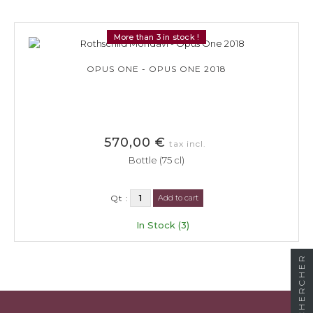
More than 3 in stock !
OPUS ONE - OPUS ONE 2018
570,00 €
tax incl.
Bottle (75 cl)
Qt :
Add to cart
In Stock (3)
RECHERCHER