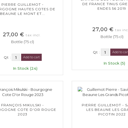
DE FRANCE TINUS GR
PIERRE GUILLEMOT -
ENDES 56 2019
RGOGNE HAUTES COTES DE
BEAUNE LE MONT ET...
27,00 €
tax inc
27,00 €
tax incl.
Bottle (75 cl)
Bottle (75 cl)
Qt :
Add to car
Qt :
Add to cart
In Stock (5)
In Stock (24)
FRANÇOIS MIKULSKI -
PIERRE GUILLEMOT - 
GOGNE COTE D'OR ROUGE
LES BEAUNE LES GR
2023
PICOTIN 2022