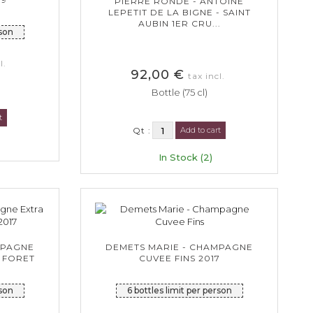
PIERRE RONDE - ANTOINE
LEPETIT DE LA BIGNE - SAINT
AUBIN 1ER CRU...
rson
l.
92,00 €
tax incl.
Bottle (75 cl)
t
Qt :
Add to cart
In Stock (2)
MPAGNE
DEMETS MARIE - CHAMPAGNE
 FORET
CUVEE FINS 2017
rson
6 bottles limit per person