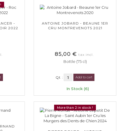
!
ANCER -
ANTOINE JOBARD - BEAUNE 1ER
OIR 2022
CRU MONTREVENOTS 2021
85,00 €
l.
tax incl.
Bottle (75 cl)
t
Qt :
Add to cart
In Stock (6)
More than 2 in stock !
ERNAND
19