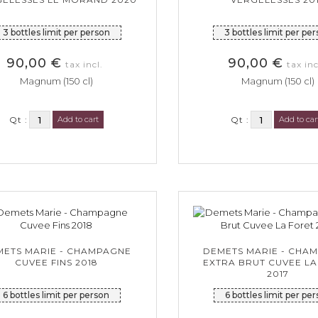
3 bottles limit per person
3 bottles limit per pe
90,00 €
90,00 €
tax incl.
tax inc
Magnum (150 cl)
Magnum (150 cl)
Qt :
Add to cart
Qt :
Add to car
METS MARIE - CHAMPAGNE
DEMETS MARIE - CHA
CUVEE FINS 2018
EXTRA BRUT CUVEE LA
2017
6 bottles limit per person
6 bottles limit per pe