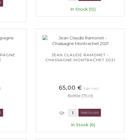
t
In Stock (12)
MPAGNE
JEAN CLAUDE RAMONET -
E
CHASSAGNE MONTRACHET 2021
65,00 €
l.
tax incl.
Bottle (75 cl)
t
Qt :
Add to cart
In Stock (6)