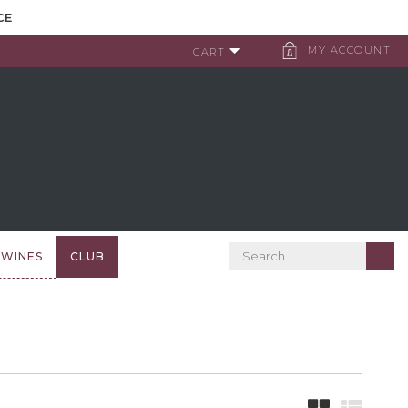
CE
MY ACCOUNT
CART
 WINES
CLUB