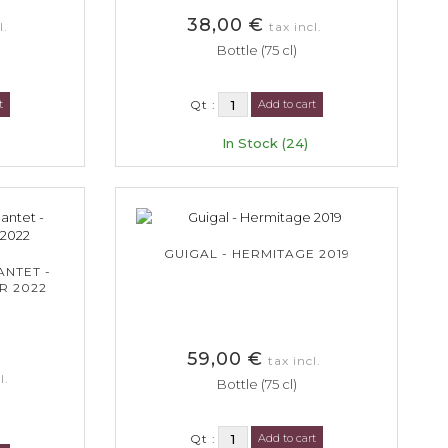
38,00 €
l.
tax incl.
Bottle (75 cl)
t
Qt :
Add to cart
In Stock (24)
GUIGAL - HERMITAGE 2019
ANTET -
R 2022
59,00 €
tax incl.
l.
Bottle (75 cl)
Qt :
Add to cart