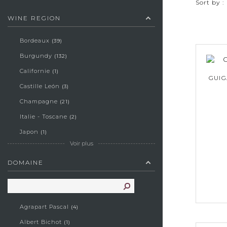
Sort by :
WINE REGION
Bordeaux
39
Burgundy
132
Californie
1
GUIG
Castille León
3
Champagne
21
Italie - Toscane
2
Japon
1
Voir plus
Jura
3
DOMAINE
Loire
3
Occitanie
7
Vallée du Rhône
25
Agrapart Pascal
4
Albert Bichot
1