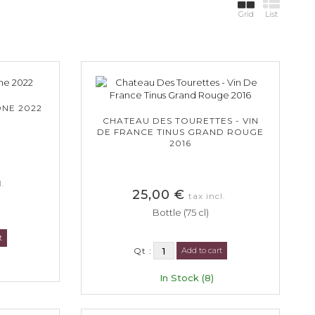
Grid
List
ONE 2022
CHATEAU DES TOURETTES - VIN
DE FRANCE TINUS GRAND ROUGE
2016
l.
25,00 €
tax incl.
Bottle (75 cl)
t
Qt :
Add to cart
In Stock (8)