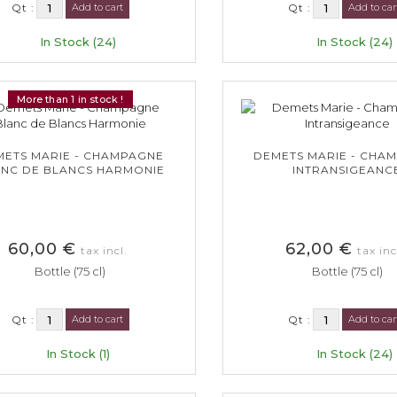
Qt :
Add to cart
Qt :
Add to car
In Stock (24)
In Stock (24)
More than 1 in stock !
METS MARIE - CHAMPAGNE
DEMETS MARIE - CHA
NC DE BLANCS HARMONIE
INTRANSIGEANC
60,00 €
62,00 €
tax incl.
tax inc
Bottle (75 cl)
Bottle (75 cl)
Qt :
Add to cart
Qt :
Add to car
In Stock (1)
In Stock (24)