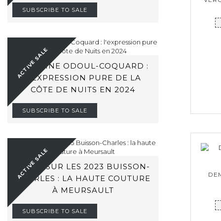
2017
21
SUBSCRIBE TO SALE
2018
23
2019
16
ACTIVE SALE
2020
28
DOMAINE ODOUL-COQUARD :
2021
24
L'EXPRESSION PURE DE LA
2022
30
CÔTE DE NUITS EN 2024
2023
13
SUBSCRIBE TO SALE
2024
3
ACTIVE SALE
ZOOM SUR LES 2023 BUISSON-
DE
CHARLES : LA HAUTE COUTURE
À MEURSAULT
SUBSCRIBE TO SALE