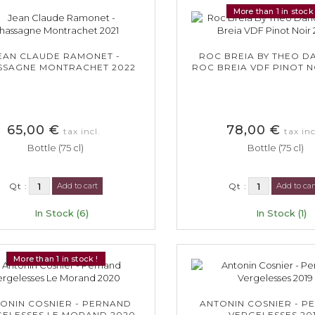
More than 1 in stock 
EAN CLAUDE RAMONET -
ROC BREIA BY THEO D
SSAGNE MONTRACHET 2022
ROC BREIA VDF PINOT N
65,00 €
78,00 €
tax incl.
tax inc
Bottle (75 cl)
Bottle (75 cl)
Qt :
Add to cart
Qt :
Add to car
In Stock (6)
In Stock (1)
More than 1 in stock !
ONIN COSNIER - PERNAND
ANTONIN COSNIER - P
GELESSES LE MORAND 2020
VERGELESSES 20