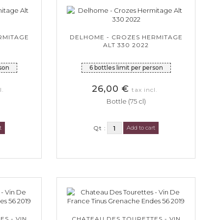
RMITAGE
DELHOME - CROZES HERMITAGE
ALT 330 2022
rson
6 bottles limit per person
26,00 €
l.
tax incl.
Bottle (75 cl)
t
Qt :
Add to cart
S - VIN
CHATEAU DES TOURETTES - VIN