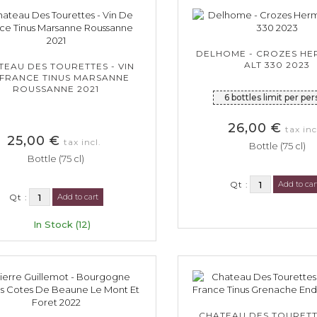
DELHOME - CROZES HE
ALT 330 2023
TEAU DES TOURETTES - VIN
 FRANCE TINUS MARSANNE
ROUSSANNE 2021
6 bottles limit per pe
26,00 €
tax inc
25,00 €
tax incl.
Bottle (75 cl)
Bottle (75 cl)
Qt :
Add to car
Qt :
Add to cart
In Stock (12)
CHATEAU DES TOURETTE