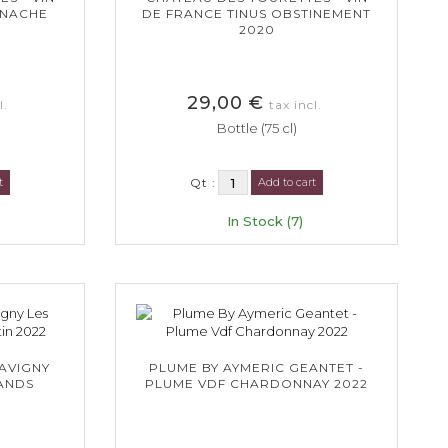
ENACHE
DE FRANCE TINUS OBSTINEMENT
2020
29,00 €
l.
tax incl.
Bottle (75 cl)
t
Qt :
Add to cart
In Stock (7)
SAVIGNY
PLUME BY AYMERIC GEANTET -
ANDS
PLUME VDF CHARDONNAY 2022