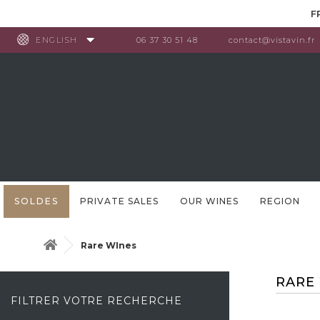
Cookies management panel
F
ENGLISH
06 37 30 51 48
contact@vistavin.fr
SOLDES
PRIVATE SALES
OUR WINES
REGION
Rare WInes
RARE
FILTRER VOTRE RECHERCHE