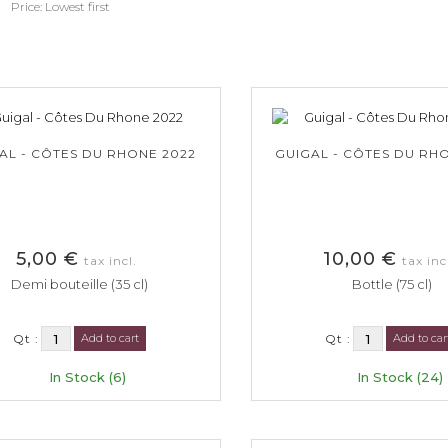
Price: Lowest first
AL - CÔTES DU RHONE 2022
GUIGAL - CÔTES DU RH
5,00 €
10,00 €
tax incl.
tax inc
Demi bouteille (35 cl)
Bottle (75 cl)
Qt :
Add to cart
Qt :
Add to car
In Stock (6)
In Stock (24)