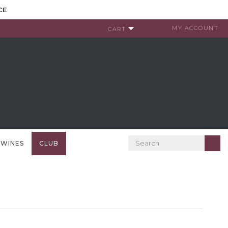
CE
MY ACCOUNT
CART
 WINES
CLUB