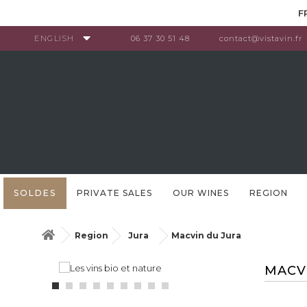
Cookies management panel
F
ENGLISH
06 37 30 51 48
contact@vistavin.fr
SOLDES
PRIVATE SALES
OUR WINES
REGION
Region
Jura
Macvin du Jura
MACV