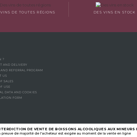
 VINS DE TOUTES RÉGIONS
DES VINS EN STOCK
N ?
T AND DELIVERY
Y AND REFERRAL PROGRAM
T US
F SALES
OF USE
AL DATA AND COOKIES
LATION FORM
NTERDICTION DE VENTE DE BOISSONS ALCOOLIQUES AUX MINEURS D
 preuve de majorité de l'acheteur est exigée au moment de la vente en ligne