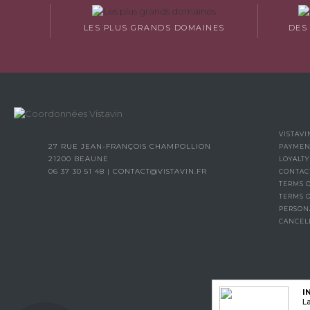
LES PLUS GRANDS DOMAINES
DES
VISTAVI
27 RUE JEAN-FRANÇOIS CHAMPOLLION
PAYMEN
21200 BEAUNE
LOYALT
06 37 30 51 48
|
CONTACT@VISTAVIN.FR
CONTAC
TERMS O
TERMS 
PERSON
CANCEL
I
La