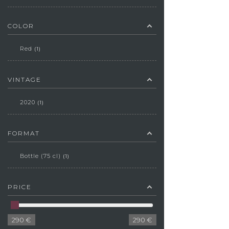
COLOR
Red
1
VINTAGE
2020
1
FORMAT
Bottle (75 cl)
1
PRICE
290
€
290
€