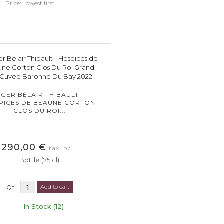
Price: Lowest first
IGER BÉLAIR THIBAULT -
PICES DE BEAUNE CORTON
CLOS DU ROI...
290,00 €
tax incl.
Bottle (75 cl)
Qt :
Add to cart
In Stock (12)