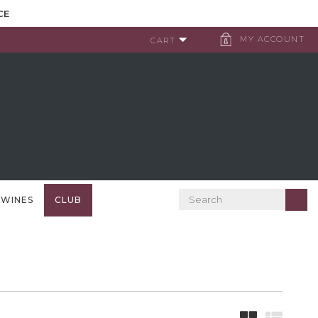
CE
MY ACCOUNT
CART
 WINES
CLUB