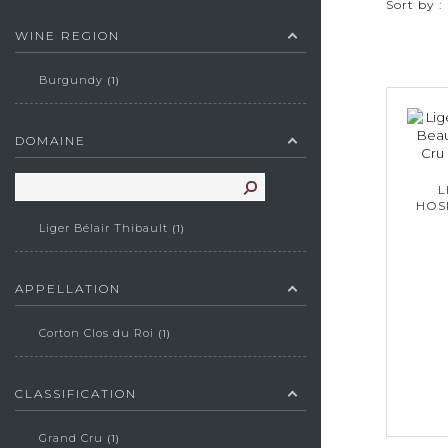
Sort by :
WINE REGION
Burgundy
1
DOMAINE
L
HOS
Liger Bélair Thibault
1
APPELLATION
Corton Clos du Roi
1
CLASSIFICATION
Grand Cru
1