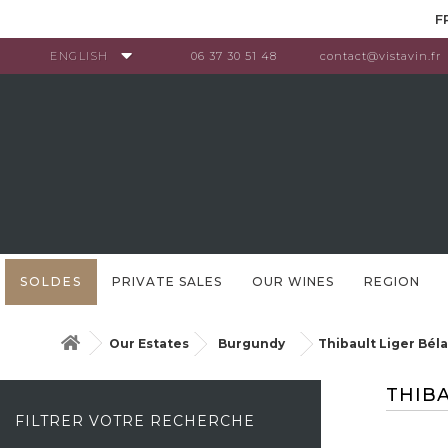
Cookies management panel
F
ENGLISH
06 37 30 51 48
contact@vistavin.fr
SOLDES
PRIVATE SALES
OUR WINES
REGION
Our Estates
Burgundy
Thibault Liger Béla
THIBA
FILTRER VOTRE RECHERCHE