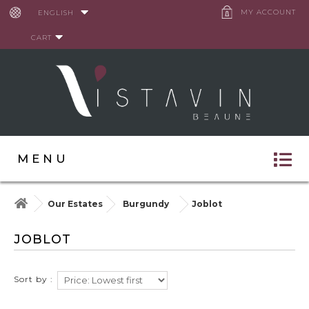
Cookies management panel
MY ACCOUNT
ENGLISH
CART
MENU
Our Estates
Burgundy
Joblot
JOBLOT
Sort by :