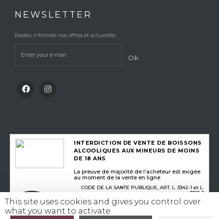
NEWSLETTER
Restez informés nos offres et actualités
Ok
INTERDICTION DE VENTE DE BOISSONS
ALCOOLIQUES AUX MINEURS DE MOINS
DE 18 ANS
La preuve de majorité de l'acheteur est exigée
au moment de la vente en ligne
CODE DE LA SANTE PUBLIQUE, ART. L. 3342-1 et L.
3353-3
This site uses cookies and gives you control over
what you want to activate
L’abus d’alcool est dangereux pour la santé, consommez avec modération
©