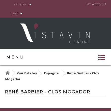
Cookies management panel
MY ACCOUNT
ENGLISH
CART
MENU
Our Estates
Espagne
René Barbier - Clos
Mogador
RENÉ BARBIER - CLOS MOGADOR