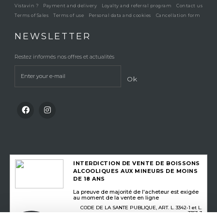
Vistavin ?
Payment and delivery
Loyalty and referral program
Contact us
Terms of Sales
Terms of use
Personal data and cookies
Cancellation form
NEWSLETTER
Restez informés nos offres et actualités
Ok
INTERDICTION DE VENTE DE BOISSONS
ALCOOLIQUES AUX MINEURS DE MOINS
DE 18 ANS
La preuve de majorité de l'acheteur est exigée
au moment de la vente en ligne
CODE DE LA SANTE PUBLIQUE, ART. L. 3342-1 et L.
3353-3