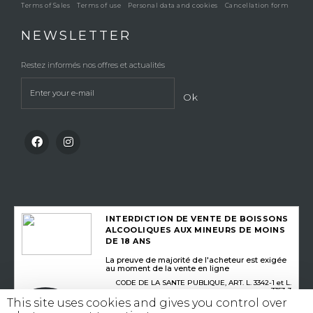
Terms of Sales
Terms of use
Personal data and cookies
Cancellation form
NEWSLETTER
Restez informés nos offres et actualités
Ok
INTERDICTION DE VENTE DE BOISSONS
ALCOOLIQUES AUX MINEURS DE MOINS
DE 18 ANS
La preuve de majorité de l'acheteur est exigée
au moment de la vente en ligne
CODE DE LA SANTE PUBLIQUE, ART. L. 3342-1 et L.
3353-3
This site uses cookies and gives you control over