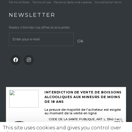
Terms of Sales
Terms of use
Personal data and cookies
Cancellation form
NEWSLETTER
Restez informés nos offres et actualités
Ok
INTERDICTION DE VENTE DE BOISSONS
ALCOOLIQUES AUX MINEURS DE MOINS
DE 18 ANS
La preuve de majorité de l'acheteur est exigée
au moment de la vente en ligne
CODE DE LA SANTE PUBLIQUE, ART. L. 3342-1 et L.
3353-3
This site uses cookies and gives you control over