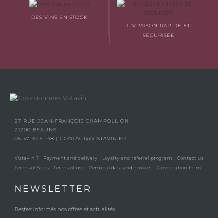
DES VINS EN STOCK
LIVRAISON RAPIDE ET
SÉCURISÉE
27 RUE JEAN-FRANÇOIS CHAMPOLLION
21200 BEAUNE
06 37 30 51 48
|
CONTACT@VISTAVIN.FR
Vistavin ?
Payment and delivery
Loyalty and referral program
Contact us
Terms of Sales
Terms of use
Personal data and cookies
Cancellation form
NEWSLETTER
Restez informés nos offres et actualités