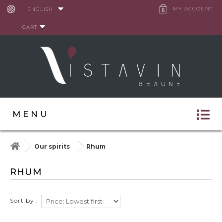
Cookies management panel
MY ACCOUNT
ENGLISH
CART
MENU
Our spirits
Rhum
RHUM
Sort by :