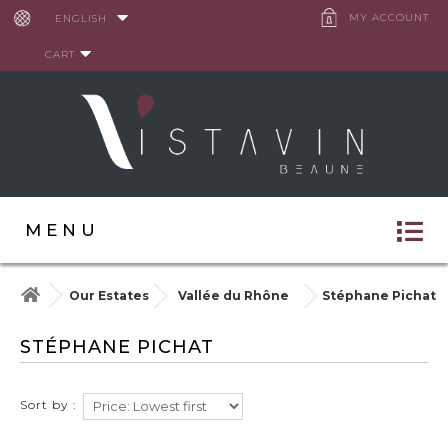
Cookies management panel
MY ACCOUNT
ENGLISH
CART
MENU
Our Estates
Vallée du Rhône
Stéphane Pichat
STÉPHANE PICHAT
Sort by :