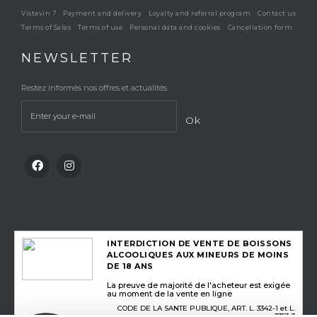
Vistavin ?
Payment and delivery
Loyalty and referral program
Contact us
Terms of Sales
Terms of use
Personal data and cookies
Cancellation form
NEWSLETTER
Restez informés nos offres et actualités
Ok
INTERDICTION DE VENTE DE BOISSONS
ALCOOLIQUES AUX MINEURS DE MOINS
DE 18 ANS
La preuve de majorité de l'acheteur est exigée
au moment de la vente en ligne
CODE DE LA SANTE PUBLIQUE, ART. L. 3342-1 et L.
3353-3