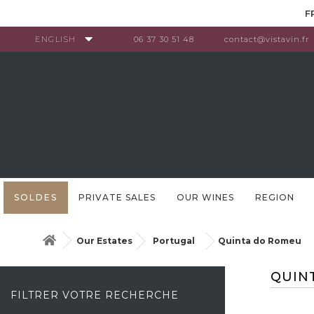
Cookies management panel
F
ENGLISH
06 37 30 51 48
contact@vistavin.fr
SOLDES
PRIVATE SALES
OUR WINES
REGION
Our Estates
Portugal
Quinta do Romeu
QUIN
FILTRER VOTRE RECHERCHE