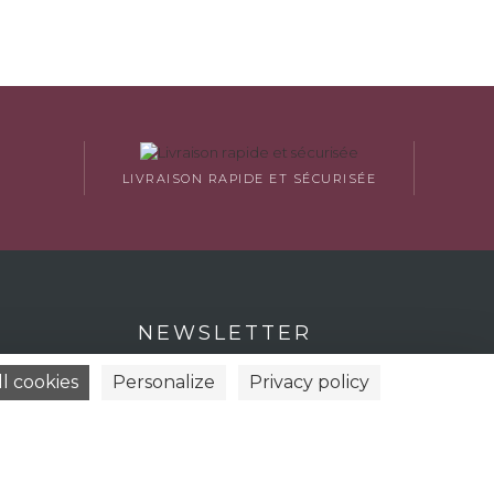
LIVRAISON RAPIDE ET SÉCURISÉE
NEWSLETTER
l cookies
Personalize
Privacy policy
Restez informés nos offres et actualités
Ok