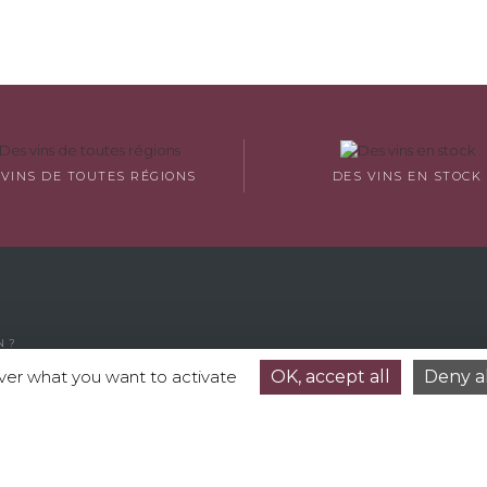
 VINS DE TOUTES RÉGIONS
DES VINS EN STOCK
N ?
T AND DELIVERY
over what you want to activate
OK, accept all
Deny al
Y AND REFERRAL PROGRAM
T US
F SALES
OF USE
AL DATA AND COOKIES
LATION FORM