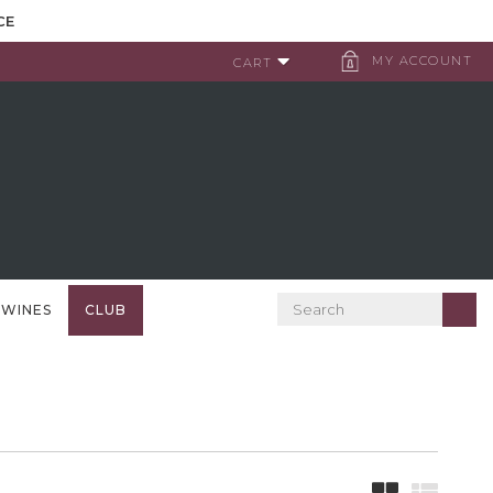
CE
MY ACCOUNT
CART
 WINES
CLUB