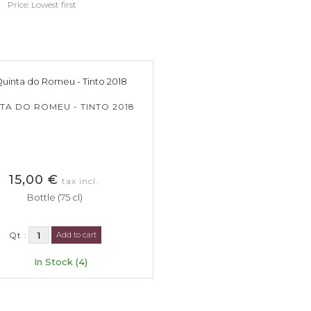
Price: Lowest first
TA DO ROMEU - TINTO 2018
15,00 €
tax incl.
Bottle (75 cl)
Qt :
Add to cart
In Stock (4)