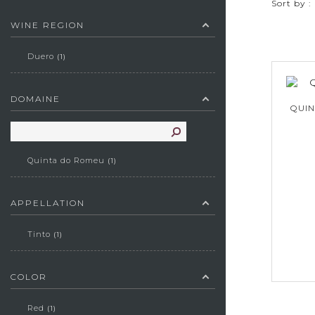
Sort by :
WINE REGION
Duero
1
DOMAINE
QUIN
Quinta do Romeu
1
APPELLATION
Tinto
1
COLOR
Red
1