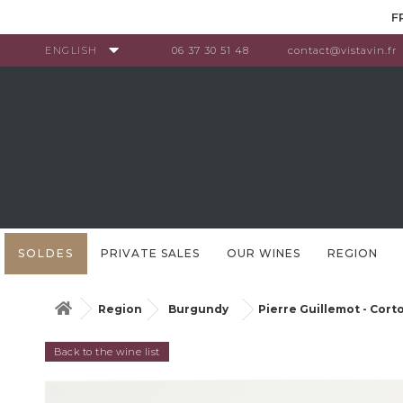
Cookies management panel
F
ENGLISH
06 37 30 51 48
contact@vistavin.fr
SOLDES
PRIVATE SALES
OUR WINES
REGION
Region
Burgundy
Pierre Guillemot - Cor
Back to the wine list