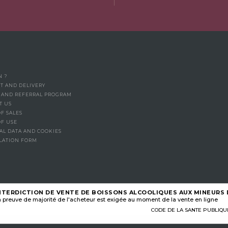
N ?
T AND DELIVERY
Y AND REFERRAL PROGRAM
T US
F SALES
OF USE
AL DATA AND COOKIES
LATION FORM
NTERDICTION DE VENTE DE BOISSONS ALCOOLIQUES AUX MINEURS D
 preuve de majorité de l'acheteur est exigée au moment de la vente en ligne
CODE DE LA SANTE PUBLIQUE, A