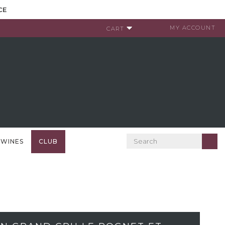
CE
MY ACCOUNT
CART
 WINES
CLUB