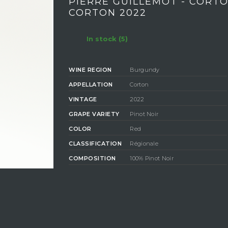
PIERRE GUILLEMOT - CORT
CORTON 2022
In stock (5)
WINE REGION
Burgundy
APPELLATION
Corton
VINTAGE
2022
GRAPE VARIETY
Pinot Noir
COLOR
Red
CLASSIFICATION
Régionale
COMPOSITION
100% Pinot Noir
DEGREE OF
ALCOHOL
14%
ESTATE GUILLEMOT PIERRE