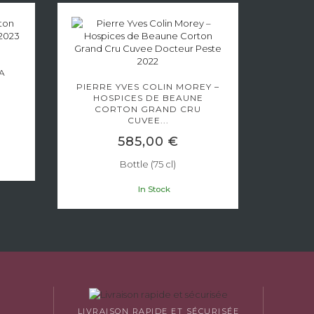
-
BU
A
COR
PIERRE YVES COLIN MOREY –
HOSPICES DE BEAUNE
CORTON GRAND CRU
CUVEE...
585,00 €
Bottle (75 cl)
In Stock
LIVRAISON RAPIDE ET SÉCURISÉE