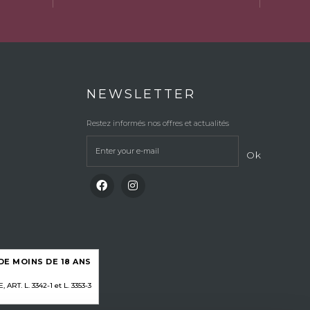
NEWSLETTER
Restez informés nos offres et actualités
Ok
E MOINS DE 18 ANS
RT. L. 3342-1 et L. 3353-3