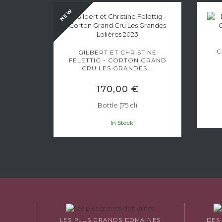
NEW
RTON
 2021
C
GILBERT ET CHRISTINE
FELETTIG - CORTON GRAND
CRU LES GRANDES...
170,00 €
Bottle (75 cl)
In Stock
LES PLUS GRANDS DOMAINES
DES