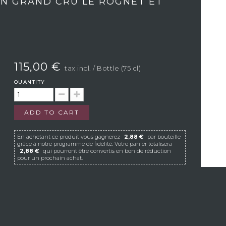
ON GRAND CRU LE ROGNET ET
115,00 €
tax incl.
/ Bottle (75 cl)
QUANTITY
ADD TO CART
En achetant ce produit vous gagnerez
2,88 €
par bouteille
grâce à notre programme de fidélité. Votre panier totalisera
2,88 €
qui pourront être convertis en bon de réduction
pour un prochain achat.
If Vistavin does not deliver to your country, we
invite you to contact us at the following e-mail
address:
contact@vistavin.fr