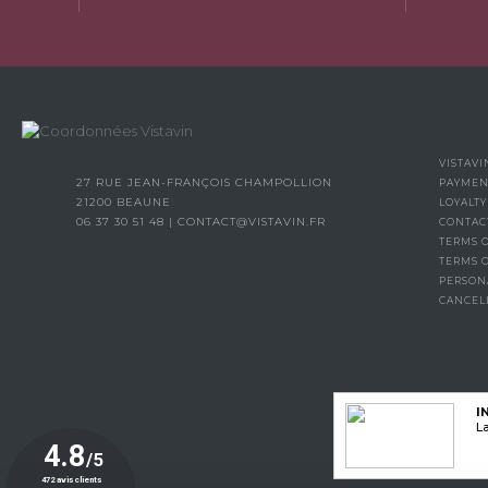
VISTAVI
27 RUE JEAN-FRANÇOIS CHAMPOLLION
PAYMEN
21200 BEAUNE
LOYALT
06 37 30 51 48
|
CONTACT@VISTAVIN.FR
CONTAC
TERMS O
TERMS 
PERSON
CANCEL
I
La