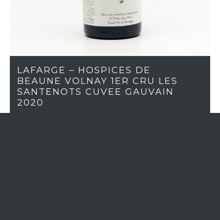
LAFARGE – HOSPICES DE
BEAUNE VOLNAY 1ER CRU LES
SANTENOTS CUVEE GAUVAIN
2020
In stock (18)
WINE REGION
Burgundy
APPELLATION
Volnay 1er cru
VINTAGE
2020
GRAPE VARIETY
Pinot Noir
COLOR
Red