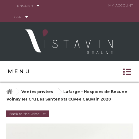
Cookies management panel
MY ACCOUNT
ENGLISH
CART
MENU
Ventes privées
Lafarge – Hospices de Beaune
Volnay 1er Cru Les Santenots Cuvee Gauvain 2020
Back to the wine list