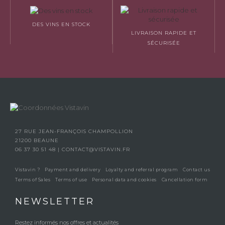
DES VINS EN STOCK
LIVRAISON RAPIDE ET
SÉCURISÉE
27 RUE JEAN-FRANÇOIS CHAMPOLLION
21200 BEAUNE
06 37 30 51 48
|
CONTACT@VISTAVIN.FR
Vistavin ?
Payment and delivery
Loyalty and referral program
Contact us
Terms of Sales
Terms of use
Personal data and cookies
Cancellation form
NEWSLETTER
Restez informés nos offres et actualités