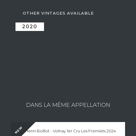
address:
contact@vistavin.fr
OTHER VINTAGES AVAILABLE
2020
ESTATE LAFARGE MICHEL
Consult the wines of the estate
DANS LA MÊME APPELLATION
NEW