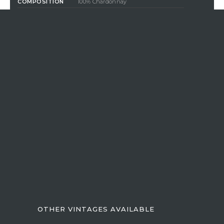
COMPOSITION
100% Chardonnay
DEGREE OF
ALCOHOL
13%
59,50 €
tax incl.
/ Bottle (75 cl)
QUANTITY
ADD TO CART
En achetant ce produit vous gagnerez
1,49 €
par bouteille
grâce à notre programme de fidélité. Votre panier totalisera
1,49
€
qui pourront être convertis en bon de réduction pour un
prochain achat.
If Vistavin does not deliver to your country, we invite
you to contact us at the following e-mail
address:
contact@vistavin.fr
OTHER VINTAGES AVAILABLE