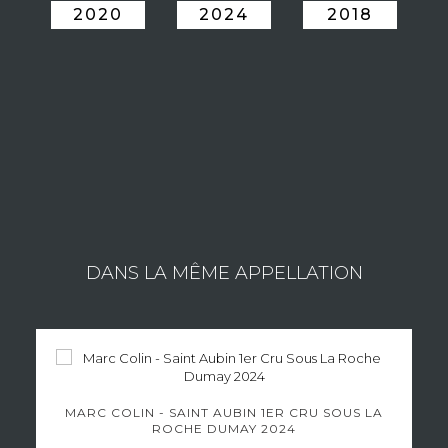
2020
2024
2018
ESTATE SYLVAIN LANGOUREAU
Consult the wines of the estate
DANS LA MÊME APPELLATION
MARC COLIN - SAINT AUBIN 1ER CRU SOUS LA
ROCHE DUMAY 2024