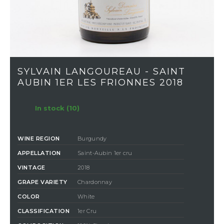
SYLVAIN LANGOUREAU - SAINT
AUBIN 1ER LES FRIONNES 2018
In stock (10)
WINE REGION
Burgundy
APPELLATION
Saint-Aubin 1er cru
VINTAGE
2018
GRAPE VARIETY
Chardonnay
COLOR
White
CLASSIFICATION
1er Cru