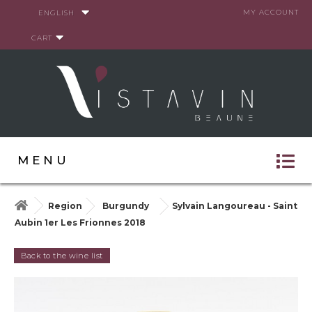
Cookies management panel
MY ACCOUNT
ENGLISH
CART
MENU
Region
Burgundy
Sylvain Langoureau - Saint
Aubin 1er Les Frionnes 2018
Back to the wine list