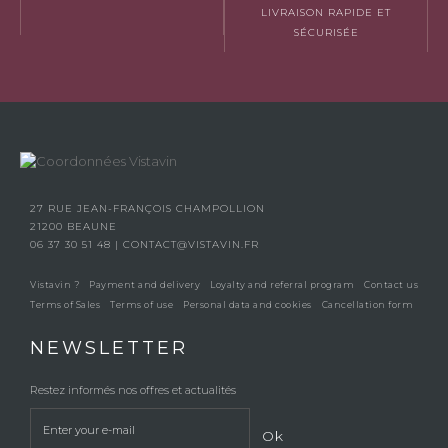
LIVRAISON RAPIDE ET
SÉCURISÉE
27 RUE JEAN-FRANÇOIS CHAMPOLLION
21200 BEAUNE
06 37 30 51 48
|
CONTACT@VISTAVIN.FR
Vistavin ?
Payment and delivery
Loyalty and referral program
Contact us
Terms of Sales
Terms of use
Personal data and cookies
Cancellation form
NEWSLETTER
Restez informés nos offres et actualités
Ok