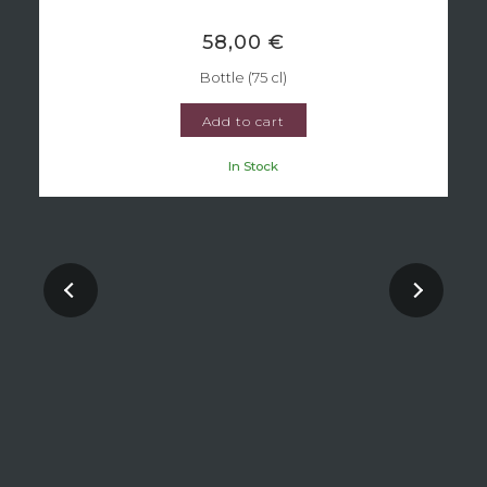
58,00 €
Bottle (75 cl)
Add to cart
In Stock