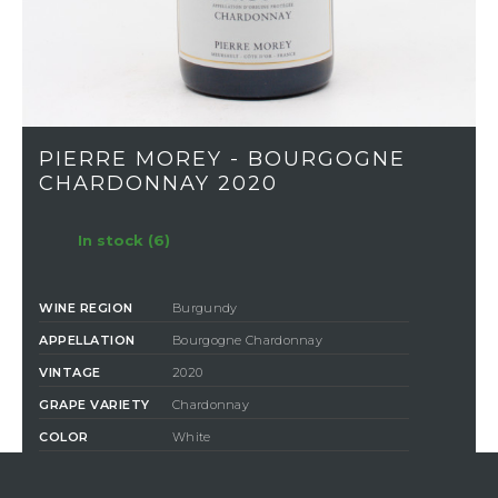
PIERRE MOREY - BOURGOGNE
CHARDONNAY 2020
In stock (6)
WINE REGION
Burgundy
APPELLATION
Bourgogne Chardonnay
VINTAGE
2020
GRAPE VARIETY
Chardonnay
COLOR
White
CLASSIFICATION
Communale