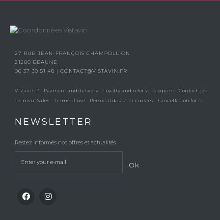
27 RUE JEAN-FRANÇOIS CHAMPOLLION
21200 BEAUNE
06 37 30 51 48
|
CONTACT@VISTAVIN.FR
Vistavin ?
Payment and delivery
Loyalty and referral program
Contact us
Terms of Sales
Terms of use
Personal data and cookies
Cancellation form
NEWSLETTER
Restez informés nos offres et actualités
Ok