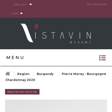
Cookies management panel
MY ACCOUNT
ENGLISH
CART
MENU
Region
Burgundy
Pierre Morey - Bourgogne
Chardonnay 2020
Back to the wine list