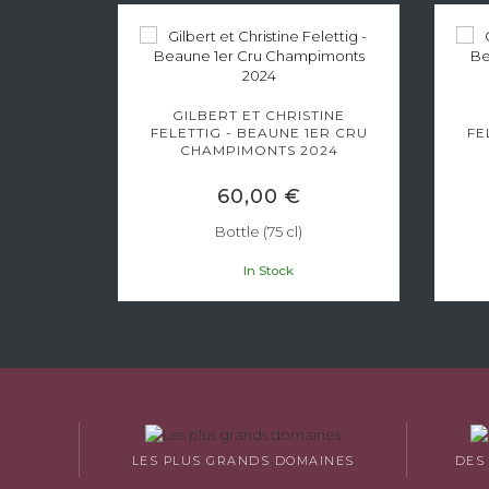
LS -
LES
GILBERT ET CHRISTINE
FELETTIG - BEAUNE 1ER CRU
FE
CHAMPIMONTS 2024
60,00 €
Bottle (75 cl)
In Stock
LES PLUS GRANDS DOMAINES
DES