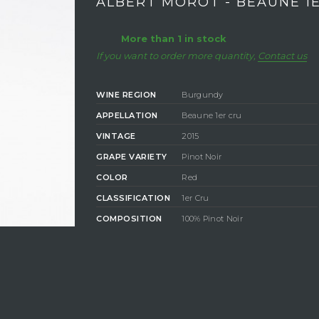
ALBERT MOROT - BEAUNE 1
More than 1 in stock
If you want to order more quantity,
Contact us
WINE REGION
Burgundy
APPELLATION
Beaune 1er cru
VINTAGE
2015
GRAPE VARIETY
Pinot Noir
COLOR
Red
CLASSIFICATION
1er Cru
COMPOSITION
100% Pinot Noir
LABEL
Agriculture biologique
DEGREE OF
ALCOHOL
13%