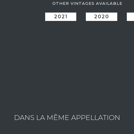
OTHER VINTAGES AVAILABLE
2021
2020
ESTATE
Consult the wines of the estate
DANS LA MÊME APPELLATION