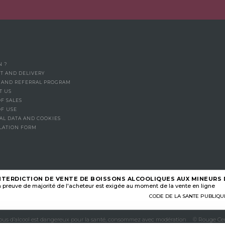
N ?
T AND DELIVERY
Y AND REFERRAL PROGRAM
T US
F SALES
OF USE
AL DATA AND COOKIES
LATION FORM
NTERDICTION DE VENTE DE BOISSONS ALCOOLIQUES AUX MINEURS D
 preuve de majorité de l'acheteur est exigée au moment de la vente en ligne
CODE DE LA SANTE PUBLIQUE, A
abus d’alcool est dangereux pour la santé, consommez avec modération
© Rouge Cer