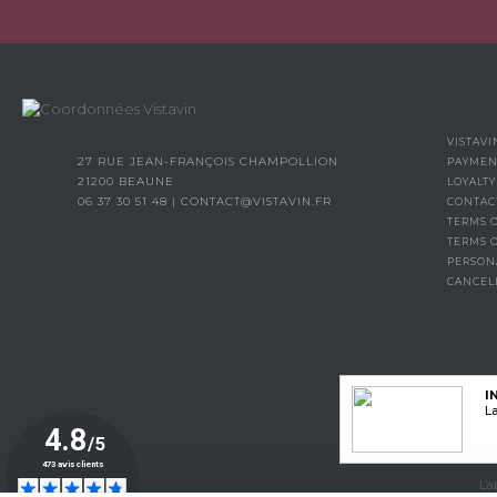
VISTAVI
27 RUE JEAN-FRANÇOIS CHAMPOLLION
PAYMEN
21200 BEAUNE
LOYALT
06 37 30 51 48
|
CONTACT@VISTAVIN.FR
CONTAC
TERMS O
TERMS 
PERSON
CANCEL
I
La
L’