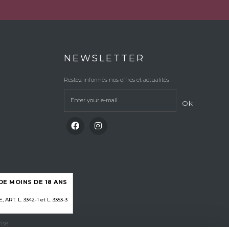
NEWSLETTER
Restez informés nos offres et actualités
Ok
E MOINS DE 18 ANS
RT. L. 3342-1 et L. 3353-3
ise