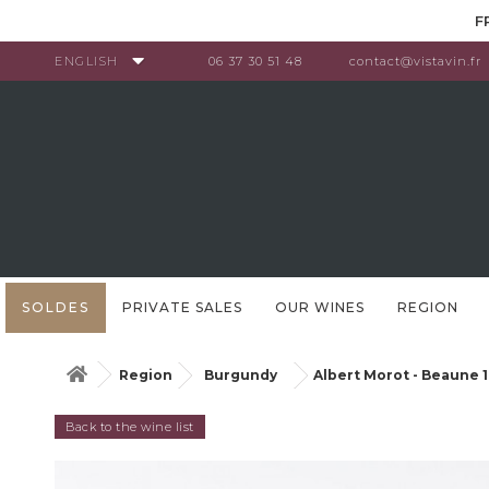
Cookies management panel
F
ENGLISH
06 37 30 51 48
contact@vistavin.fr
SOLDES
PRIVATE SALES
OUR WINES
REGION
Region
Burgundy
Albert Morot - Beaune 
Back to the wine list