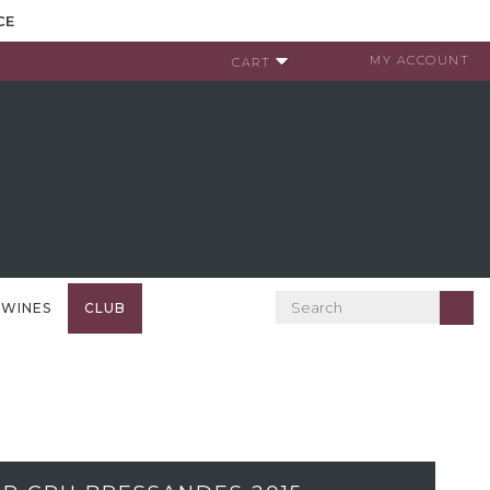
CE
MY ACCOUNT
CART
 WINES
CLUB