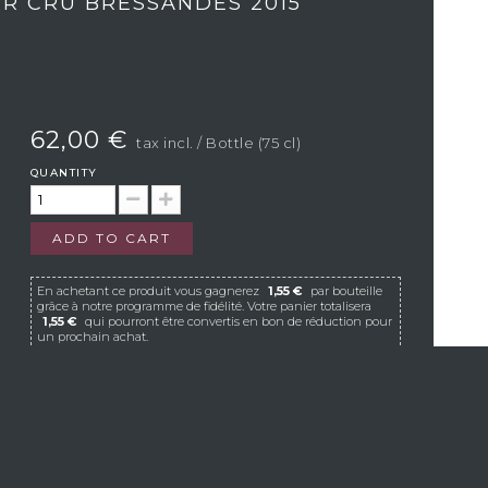
ER CRU BRESSANDES 2015
62,00 €
tax incl.
/ Bottle (75 cl)
QUANTITY
ADD TO CART
En achetant ce produit vous gagnerez
1,55 €
par bouteille
grâce à notre programme de fidélité. Votre panier totalisera
1,55 €
qui pourront être convertis en bon de réduction pour
un prochain achat.
If Vistavin does not deliver to your country, we
invite you to contact us at the following e-mail
address:
contact@vistavin.fr