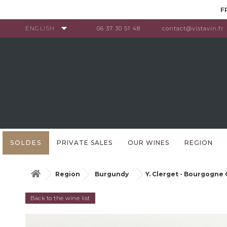
Cookies management panel
F
ENGLISH
06 37 30 51 48
contact@vistavin.fr
SOLDES
PRIVATE SALES
OUR WINES
REGION
Region
Burgundy
Y. Clerget - Bourgogne
Back to the wine list