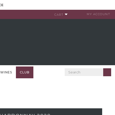
CE
MY ACCOUNT
CART
 WINES
CLUB