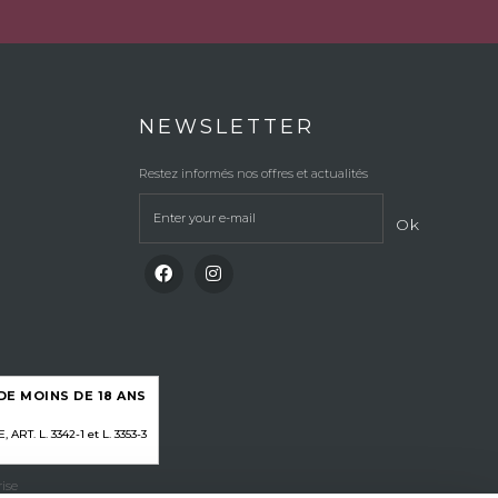
NEWSLETTER
Restez informés nos offres et actualités
Ok
E MOINS DE 18 ANS
RT. L. 3342-1 et L. 3353-3
ise