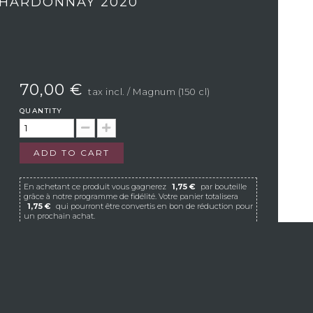
CHARDONNAY 2020
70,00 €
tax incl.
/ Magnum (150 cl)
QUANTITY
ADD TO CART
En achetant ce produit vous gagnerez
1,75 €
par bouteille
grâce à notre programme de fidélité. Votre panier totalisera
1,75 €
qui pourront être convertis en bon de réduction pour
un prochain achat.
If Vistavin does not deliver to your country, we
invite you to contact us at the following e-mail
address:
contact@vistavin.fr