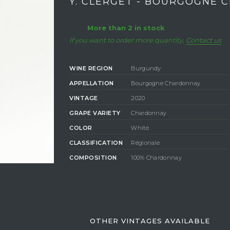
Y. CLERGET - BOURGOGNE 
More than 2 in stock
If you want to order more quantity,
Contact us
WINE REGION
Burgundy
APPELLATION
Bourgogne Chardonnay
VINTAGE
2020
GRAPE VARIETY
Chardonnay
COLOR
White
CLASSIFICATION
Régionale
COMPOSITION
100% Chardonnay
DEGREE OF
ALCOHOL
13,5%
OTHER VINTAGES AVAILABLE