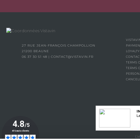
VISTAVI
27 RUE JEAN-FRANÇOIS CHAMPOLLION
PAYMEN
21200 BEAUNE
LOYALT
06 37 30 51 48
|
CONTACT@VISTAVIN.FR
CONTAC
TERMS O
TERMS 
PERSON
CANCEL
I
La
L’