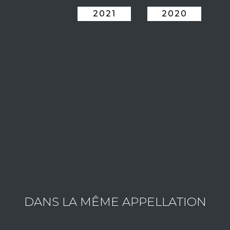
2021
2020
ESTATE CLERGET YVON
Consult the wines of the estate
DANS LA MÊME APPELLATION