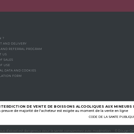
N ?
T AND DELIVERY
Y AND REFERRAL PROGRAM
T US
F SALES
OF USE
AL DATA AND COOKIES
LATION FORM
NTERDICTION DE VENTE DE BOISSONS ALCOOLIQUES AUX MINEURS D
 preuve de majorité de l'acheteur est exigée au moment de la vente en ligne
CODE DE LA SANTE PUBLIQUE, A
abus d’alcool est dangereux pour la santé, consommez avec modération
© Rouge Cer