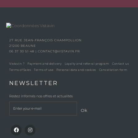
27 RUE JEAN-FRANÇOIS CHAMPOLLION
21200 BEAUNE
06 37 30 51 48
|
CONTACT@VISTAVIN.FR
Vistavin ?
Payment and delivery
Loyalty and referral program
Contact us
Terms of Sales
Terms of use
Personal data and cookies
Cancellation form
NEWSLETTER
Restez informés nos offres et actualités
Ok