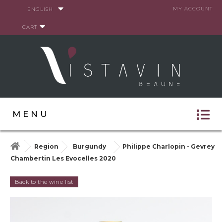
Cookies management panel
MY ACCOUNT
ENGLISH
CART
MENU
Region
Burgundy
Philippe Charlopin - Gevrey
Chambertin Les Evocelles 2020
Back to the wine list