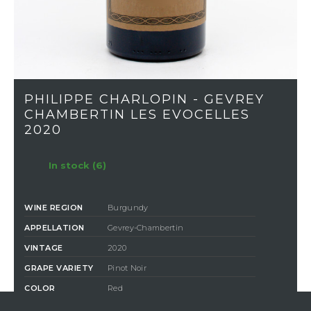
PHILIPPE CHARLOPIN - GEVREY
CHAMBERTIN LES EVOCELLES
2020
In stock (6)
WINE REGION
Burgundy
APPELLATION
Gevrey-Chambertin
VINTAGE
2020
GRAPE VARIETY
Pinot Noir
COLOR
Red
CLASSIFICATION
Communale