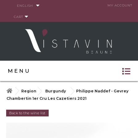
Cookies management panel
MY ACCOUNT
ENGLISH
CART
MENU
Region
Burgundy
Philippe Naddef - Gevrey
Chambertin 1er Cru Les Cazetiers 2021
Back to the wine list