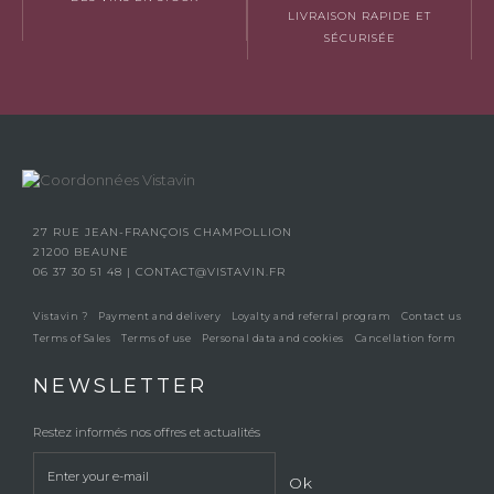
LIVRAISON RAPIDE ET
SÉCURISÉE
27 RUE JEAN-FRANÇOIS CHAMPOLLION
21200 BEAUNE
06 37 30 51 48
|
CONTACT@VISTAVIN.FR
Vistavin ?
Payment and delivery
Loyalty and referral program
Contact us
Terms of Sales
Terms of use
Personal data and cookies
Cancellation form
NEWSLETTER
Restez informés nos offres et actualités
Ok