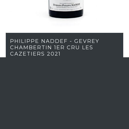
PHILIPPE NADDEF - GEVREY
CHAMBERTIN 1ER CRU LES
CAZETIERS 2021
In stock (24)
WINE REGION
Burgundy
APPELLATION
Gevrey-Chambertin 1er cru
VINTAGE
2021
GRAPE VARIETY
Pinot Noir
COLOR
Red
CLASSIFICATION
1er Cru