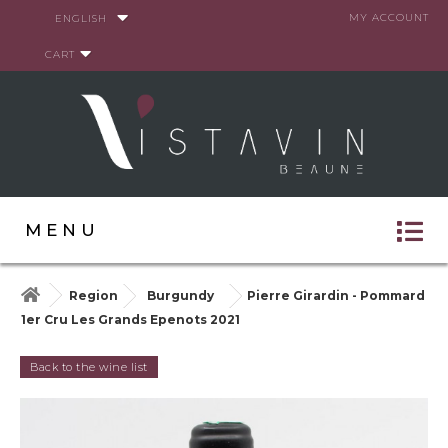
Cookies management panel
MY ACCOUNT
ENGLISH
CART
MENU
Region
Burgundy
Pierre Girardin - Pommard
1er Cru Les Grands Epenots 2021
Back to the wine list