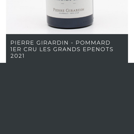
PIERRE GIRARDIN - POMMARD
1ER CRU LES GRANDS EPENOTS
2021
More than 3 in stock
If you want to order more quantity,
Contact us
WINE REGION
Burgundy
APPELLATION
Pommard 1er cru
VINTAGE
2021
GRAPE VARIETY
Pinot Noir
COLOR
Red