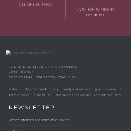
DES VINS EN STOCK
LIVRAISON RAPIDE ET
SÉCURISÉE
27 RUE JEAN-FRANÇOIS CHAMPOLLION
21200 BEAUNE
06 37 30 51 48
|
CONTACT@VISTAVIN.FR
Vistavin ?
Payment and delivery
Loyalty and referral program
Contact us
Terms of Sales
Terms of use
Personal data and cookies
Cancellation form
NEWSLETTER
Restez informés nos offres et actualités