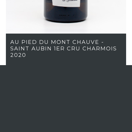
AU PIED DU MONT CHAUVE -
SAINT AUBIN 1ER CRU CHARMOIS
2020
More than 2 in stock
If you want to order more quantity,
Contact us
WINE REGION
Burgundy
APPELLATION
Saint-Aubin 1er cru
VINTAGE
2020
GRAPE VARIETY
Pinot Noir
COLOR
Red