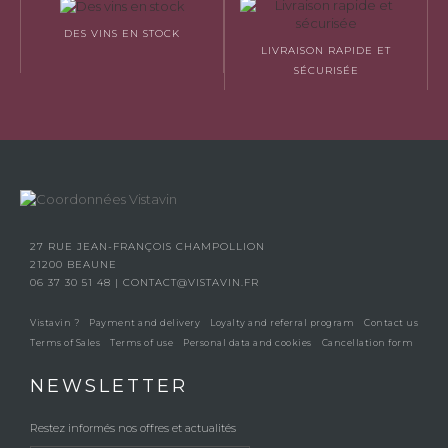
DES VINS EN STOCK
LIVRAISON RAPIDE ET
SÉCURISÉE
27 RUE JEAN-FRANÇOIS CHAMPOLLION
21200 BEAUNE
06 37 30 51 48
|
CONTACT@VISTAVIN.FR
Vistavin ?
Payment and delivery
Loyalty and referral program
Contact us
Terms of Sales
Terms of use
Personal data and cookies
Cancellation form
NEWSLETTER
Restez informés nos offres et actualités