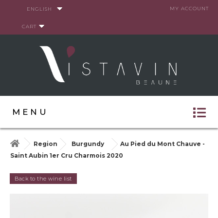
Cookies management panel
MY ACCOUNT
ENGLISH
CART
MENU
Region
Burgundy
Au Pied du Mont Chauve -
Saint Aubin 1er Cru Charmois 2020
Back to the wine list