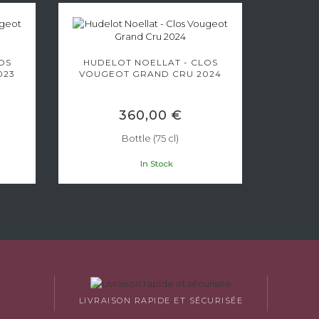
OS
HUDELOT NOELLAT - CLOS
LAURE
023
VOUGEOT GRAND CRU 2024
VO
CUV
360,00 €
Bottle (75 cl)
In Stock
LIVRAISON RAPIDE ET SÉCURISÉE