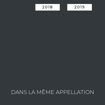
2018
2019
ESTATE PONSOT LAURENT
Consult the wines of the estate
DANS LA MÊME APPELLATION