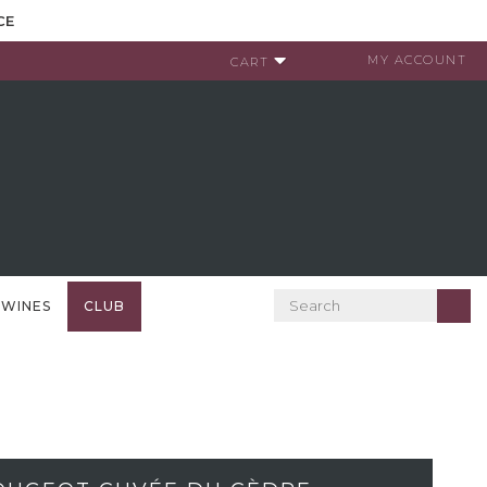
CE
MY ACCOUNT
CART
 WINES
CLUB