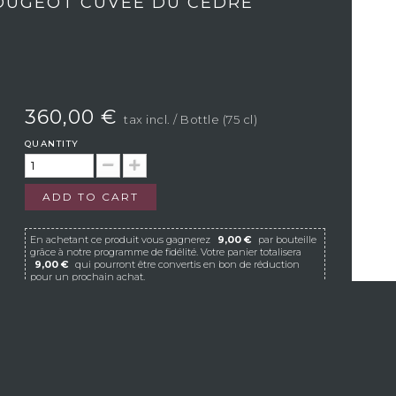
VOUGEOT CUVÉE DU CÈDRE
360,00 €
tax incl.
/ Bottle (75 cl)
QUANTITY
ADD TO CART
En achetant ce produit vous gagnerez
9,00 €
par bouteille
grâce à notre programme de fidélité. Votre panier totalisera
9,00 €
qui pourront être convertis en bon de réduction
pour un prochain achat.
If Vistavin does not deliver to your country, we
invite you to contact us at the following e-mail
address:
contact@vistavin.fr