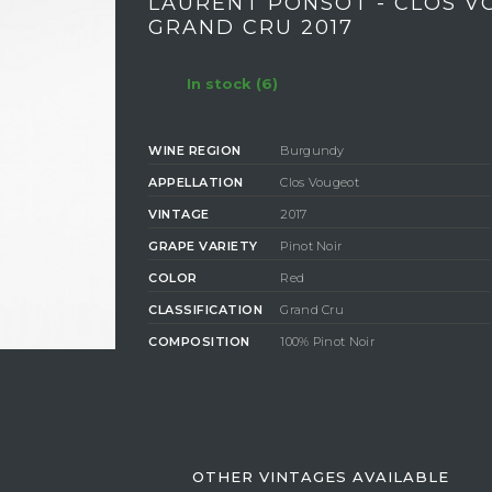
LAURENT PONSOT - CLOS 
GRAND CRU 2017
In stock (6)
WINE REGION
Burgundy
APPELLATION
Clos Vougeot
VINTAGE
2017
GRAPE VARIETY
Pinot Noir
COLOR
Red
CLASSIFICATION
Grand Cru
COMPOSITION
100% Pinot Noir
DEGREE OF
ALCOHOL
13,5%
OTHER VINTAGES AVAILABLE