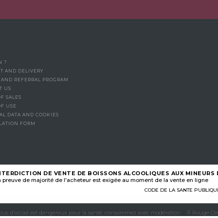
N ?
T AND DELIVERY
Y AND REFERRAL PROGRAM
T US
F SALES
OF USE
AL DATA AND COOKIES
LATION FORM
NTERDICTION DE VENTE DE BOISSONS ALCOOLIQUES AUX MINEURS D
 preuve de majorité de l'acheteur est exigée au moment de la vente en ligne
CODE DE LA SANTE PUBLIQUE, A
abus d’alcool est dangereux pour la santé, consommez avec modération
© Rouge Cer