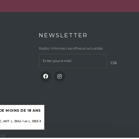
NEWSLETTER
Restez informés nos offres et actualités
Ok
E MOINS DE 18 ANS
RT. L. 3342-1 et L. 3353-3
ise