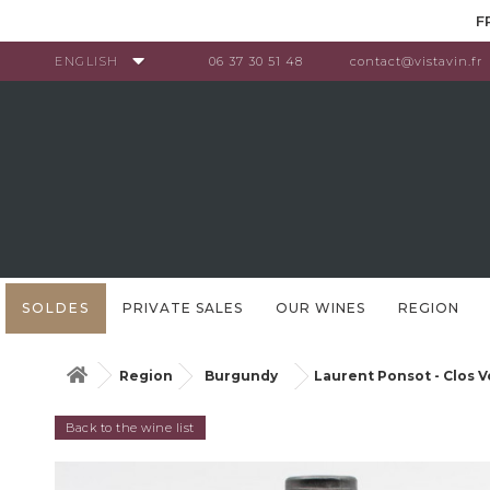
Cookies management panel
F
ENGLISH
06 37 30 51 48
contact@vistavin.fr
SOLDES
PRIVATE SALES
OUR WINES
REGION
Region
Burgundy
Laurent Ponsot - Clos 
Back to the wine list