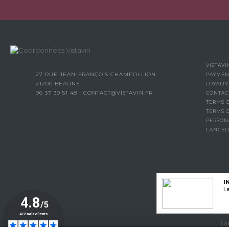
VISTAVI
27 RUE JEAN-FRANÇOIS CHAMPOLLION
PAYMEN
21200 BEAUNE
LOYALT
06 37 30 51 48
|
CONTACT@VISTAVIN.FR
CONTAC
TERMS O
TERMS 
PERSON
CANCEL
I
La
L’