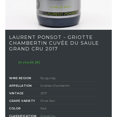
LAURENT PONSOT - GRIOTTE
CHAMBERTIN CUVÉE DU SAULE
GRAND CRU 2017
In stock (6)
WINE REGION
Burgundy
APPELLATION
Griottes-Chambertin
VINTAGE
2017
GRAPE VARIETY
Pinot Noir
COLOR
Red
CLASSIFICATION
Grand Cru