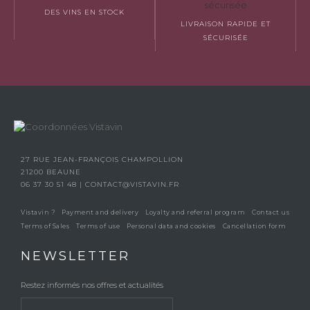
DES VINS EN STOCK
LIVRAISON RAPIDE ET
SÉCURISÉE
27 RUE JEAN-FRANÇOIS CHAMPOLLION
21200 BEAUNE
06 37 30 51 48
|
CONTACT@VISTAVIN.FR
Vistavin ?
Payment and delivery
Loyalty and referral program
Contact us
Terms of Sales
Terms of use
Personal data and cookies
Cancellation form
NEWSLETTER
Restez informés nos offres et actualités