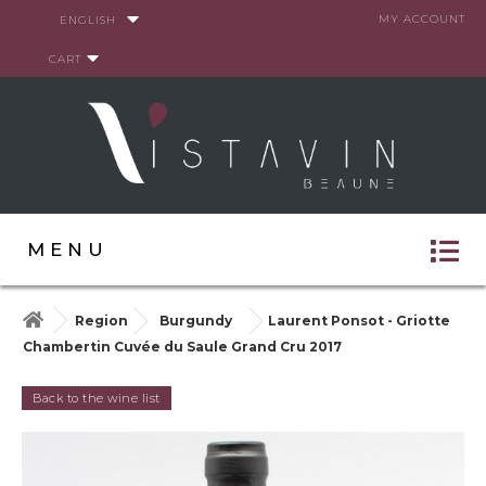
Cookies management panel
MY ACCOUNT
ENGLISH
CART
MENU
Region
Burgundy
Laurent Ponsot - Griotte
Chambertin Cuvée du Saule Grand Cru 2017
Back to the wine list