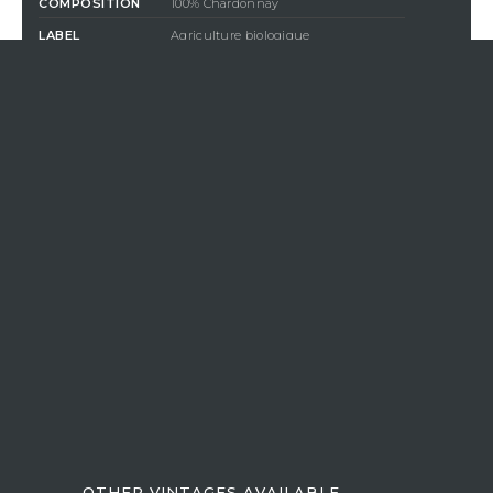
COMPOSITION
100% Chardonnay
LABEL
Agriculture biologique
DEGREE OF
ALCOHOL
13%
90,00 €
tax incl.
/ Bottle (75 cl)
QUANTITY
ADD TO CART
En achetant ce produit vous gagnerez
2,25 €
par bouteille
grâce à notre programme de fidélité. Votre panier totalisera
2,25
€
qui pourront être convertis en bon de réduction pour un
prochain achat.
If Vistavin does not deliver to your country, we invite
you to contact us at the following e-mail
address:
contact@vistavin.fr
OTHER VINTAGES AVAILABLE