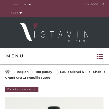
Cookies management panel
MY ACCOUNT
ENGLISH
CART
MENU
Region
Burgundy
Louis Michel & Fils - Chablis
Grand Cru Grenouilles 2019
Back to the wine list