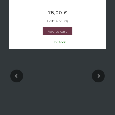
78,00 €
Bottle (75 cl)
Add to cart
In Stock