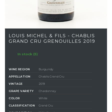
LOUIS MICHEL & FILS - CHABLIS
GRAND CRU GRENOUILLES 2019
In stock (5)
WINE REGION
Burgundy
APPELLATION
Chablis Grand Cru
VINTAGE
2019
GRAPE VARIETY
Chardonnay
COLOR
White
CLASSIFICATION
Grand Cru