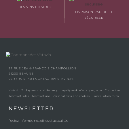
DES VINS EN STOCK
LIVRAISON RAPIDE ET
SÉCURISÉE
27 RUE JEAN-FRANÇOIS CHAMPOLLION
21200 BEAUNE
06 37 30 51 48
|
CONTACT@VISTAVIN.FR
Vistavin ?
Payment and delivery
Loyalty and referral program
Contact us
Terms of Sales
Terms of use
Personal data and cookies
Cancellation form
NEWSLETTER
Restez informés nos offres et actualités