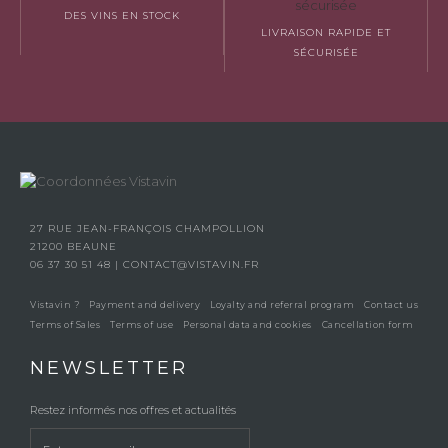
DES VINS EN STOCK
LIVRAISON RAPIDE ET
SÉCURISÉE
27 RUE JEAN-FRANÇOIS CHAMPOLLION
21200 BEAUNE
06 37 30 51 48
|
CONTACT@VISTAVIN.FR
Vistavin ?
Payment and delivery
Loyalty and referral program
Contact us
Terms of Sales
Terms of use
Personal data and cookies
Cancellation form
NEWSLETTER
Restez informés nos offres et actualités