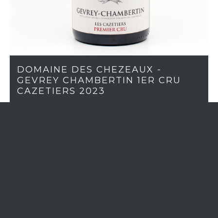
DOMAINE DES CHEZEAUX -
GEVREY CHAMBERTIN 1ER CRU
CAZETIERS 2023
More than 2 in stock
If you want to order more quantity,
Contact us
WINE REGION
Burgundy
APPELLATION
Gevrey-Chambertin 1er cru
VINTAGE
2023
GRAPE VARIETY
Pinot Noir
COLOR
Red