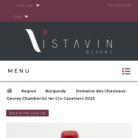
Cookies management panel
MY ACCOUNT
ENGLISH
CART
MENU
Region
Burgundy
Domaine des Chezeaux -
Gevrey Chambertin 1er Cru Cazetiers 2023
Back to the wine list