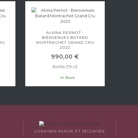
ALVINA PERNOT -
A
BIENVENUES BATARD
BI
RU
MONTRACHET GRAND CRU
MONT
2022
990,00 €
Bottle (75 cl)
In Stock
LIVRAISON RAPIDE ET SÉCURISÉE