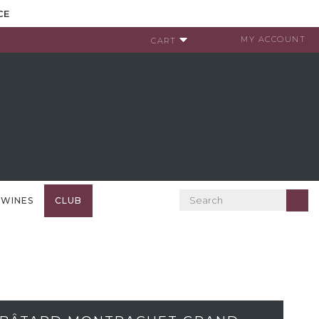
CE
MY ACCOUNT
CART
 WINES
CLUB