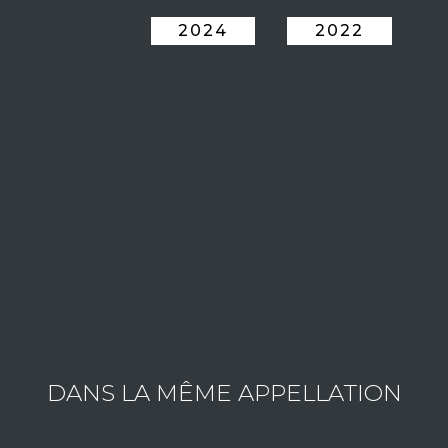
2024
2022
ESTATE PERNOT PAUL
Consult the wines of the estate
DANS LA MÊME APPELLATION