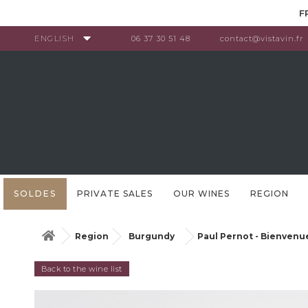
Cookies management panel
F
ENGLISH
06 37 30 51 48
contact@vistavin.fr
SOLDES
PRIVATE SALES
OUR WINES
REGION
Region
Burgundy
Paul Pernot - Bienvenu
Back to the wine list