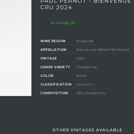
PAUL PERNOT - BIENVENU
CRU 2024
In stock (6)
WINE REGION
Burgundy
APPELLATION
Bienvenues-Bâtard-Montrachet
VINTAGE
2024
GRAPE VARIETY
Chardonnay
COLOR
White
CLASSIFICATION
Grand Cru
COMPOSITION
100% Chardonnay
DEGREE OF
ALCOHOL
13%
OTHER VINTAGES AVAILABLE