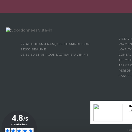
VISTAVI
27 RUE JEAN-FRANÇOIS CHAMPOLLION
PAYMEN
21200 BEAUNE
LOYALT
06 37 30 51 48
|
CONTACT@VISTAVIN.FR
CONTAC
TERMS O
TERMS 
PERSON
CANCEL
I
La
L’