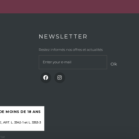
NEWSLETTER
Restez informés nos offres et actualités
Ok
E MOINS DE 18 ANS
RT. L. 3342-1 et L. 3353-3
ise