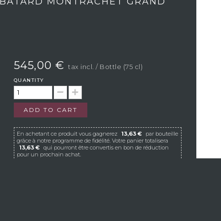
E BÂTARD MONTRACHET GRAND
545,00 €
tax incl.
/ Bottle (75 cl)
QUANTITY
ADD TO CART
En achetant ce produit vous gagnerez
13,63 €
par bouteille
grâce à notre programme de fidélité. Votre panier totalisera
13,63 €
qui pourront être convertis en bon de réduction
pour un prochain achat.
If Vistavin does not deliver to your country, we
invite you to contact us at the following e-mail
address:
contact@vistavin.fr