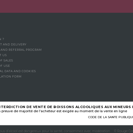
N ?
T AND DELIVERY
Y AND REFERRAL PROGRAM
T US
F SALES
OF USE
AL DATA AND COOKIES
LATION FORM
NTERDICTION DE VENTE DE BOISSONS ALCOOLIQUES AUX MINEURS D
 preuve de majorité de l'acheteur est exigée au moment de la vente en ligne
CODE DE LA SANTE PUBLIQUE, A
abus d’alcool est dangereux pour la santé, consommez avec modération
© Rouge Cer