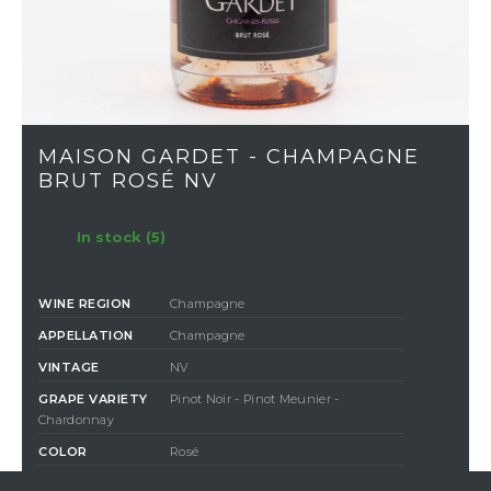
MAISON GARDET - CHAMPAGNE
BRUT ROSÉ NV
In stock (5)
WINE REGION
Champagne
APPELLATION
Champagne
VINTAGE
NV
GRAPE VARIETY
Pinot Noir - Pinot Meunier -
Chardonnay
COLOR
Rosé
CLASSIFICATION
Brut