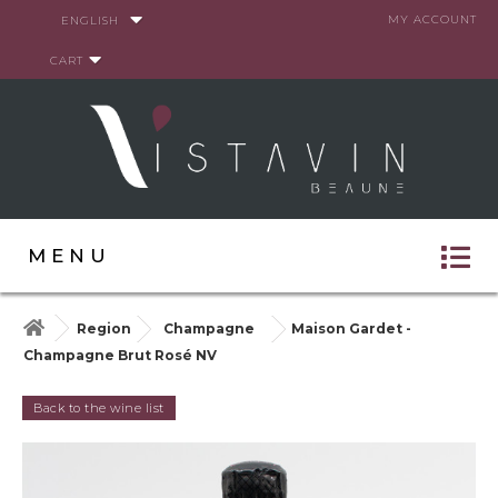
Cookies management panel
MY ACCOUNT
ENGLISH
CART
MENU
Region
Champagne
Maison Gardet -
Champagne Brut Rosé NV
Back to the wine list