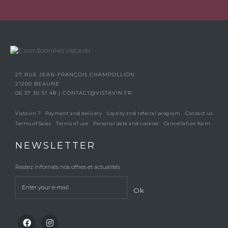
27 RUE JEAN-FRANÇOIS CHAMPOLLION
21200 BEAUNE
06 37 30 51 48
|
CONTACT@VISTAVIN.FR
Vistavin ?
Payment and delivery
Loyalty and referral program
Contact us
Terms of Sales
Terms of use
Personal data and cookies
Cancellation form
NEWSLETTER
Restez informés nos offres et actualités
Ok